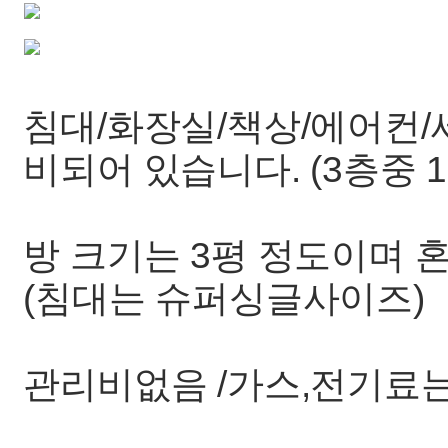
침대/화장실/책상/에어컨
비되어 있습니다. (3층중 1
방 크기는 3평 정도이며 
(침대는 슈퍼싱글사이즈)
관리비없음 /가스,전기료는