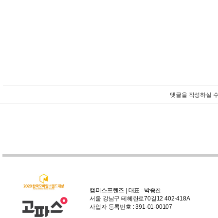
댓글을 작성하실 수
캠퍼스프렌즈 | 대표 : 박종찬
서울 강남구 테헤란로70길12 402-418A
사업자 등록번호 : 391-01-00107