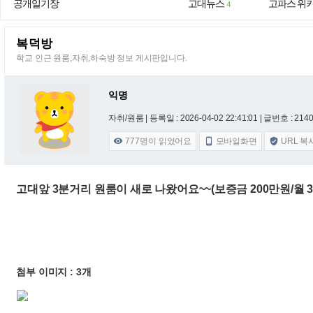
공개일기장
고대뉴스
고파스 위
4
복덕방
학교 인근 원룸,자취,하숙방 정보 게시판입니다.
익명
자취/원룸 |
등록일 : 2026-04-02 22:41:01
| 글번호 : 21407
777
명이 읽었어요
모바일화면
URL 복



고대앞 3분거리 원룸이 새로 나왔어요~~(보증금 200만원/월 
첨부 이미지 : 3개