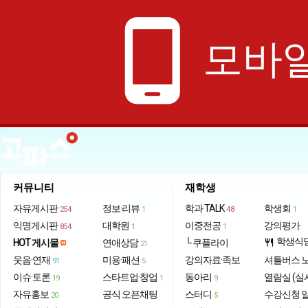
phone_android
모바일
커뮤니티
재학생
자유게시판
정보·리뷰
학과 TALK
학생회
254
1
48
1
익명게시판
대학원
이중전공
강의평가
854
1
1
학생식
HOT 게시물
연애상담
└ 쿠플라이
restaurant
21
웃음·연재
미용·패션
강의자료·족보
셔틀버스 
91
5
이슈·토론
스타트업·창업
동아리
열람실 (실
19
1
9
자유홍보
공식 오픈채팅
스터디
수강신청 
20
5