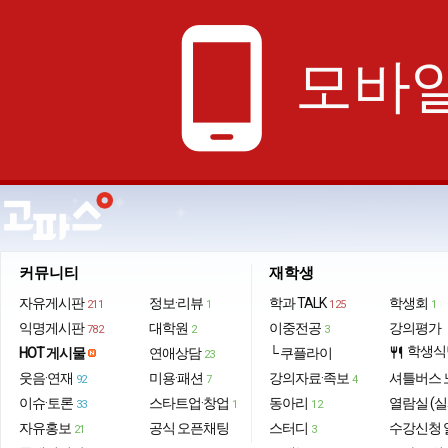
phone_android
모바일
커뮤니티
재학생
자유게시판
정보·리뷰
학과 TALK
학생회
211
1
125
1
익명게시판
대학원
이중전공
강의평가
782
2
3
학생식
HOT 게시물
연애상담
└ 쿠플라이
restaurant
23
웃음·연재
미용·패션
강의자료·족보
셔틀버스 
92
7
4
이슈·토론
스타트업·창업
동아리
열람실 (실
33
1
12
자유홍보
공식 오픈채팅
스터디
수강신청 
21
3