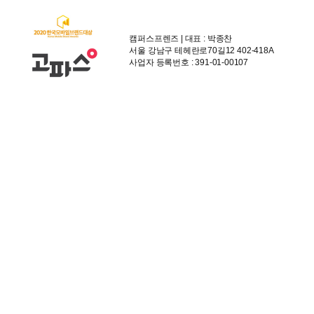
캠퍼스프렌즈 | 대표 : 박종찬
서울 강남구 테헤란로70길12 402-418A
사업자 등록번호 : 391-01-00107