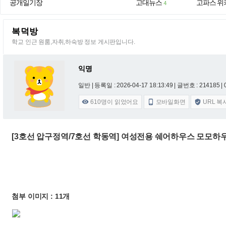
공개일기장
고대뉴스
고파스 위
4
복덕방
학교 인근 원룸,자취,하숙방 정보 게시판입니다.
익명
일반 |
등록일 : 2026-04-17 18:13:49
| 글번호 : 214185 | 
610
명이 읽었어요
모바일화면
URL 복



[3호선 압구정역/7호선 학동역] 여성전용 쉐어하우스 모모하
첨부 이미지 : 11개