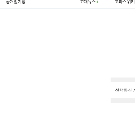
공개일기장
고대뉴스
고파스 위키
1
선택하신 