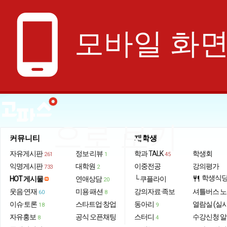
phone_android
모바일 화
으로 보기
커뮤니티
재학생
자유게시판
정보·리뷰
학과 TALK
학생회
261
1
45
익명게시판
대학원
이중전공
강의평가
733
2
학생식
HOT 게시물
연애상담
└ 쿠플라이
restaurant
20
웃음·연재
미용·패션
강의자료·족보
셔틀버스 
60
8
이슈·토론
스타트업·창업
동아리
열람실 (실
18
9
자유홍보
공식 오픈채팅
스터디
수강신청 
8
4