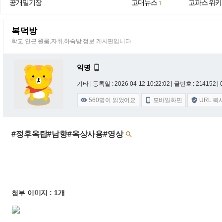
공개일기장
고대뉴스
고파스 위키
1
복덕방
학교 인근 원룸,자취,하숙방 정보 게시판입니다.
익명

기타 |
등록일 : 2026-04-12 10:22:02
| 글번호 : 214152 | 
560
명이 읽었어요
모바일화면
URL 복



#정후옥탑#남향#옥상사용#영상

첨부 이미지 : 1개