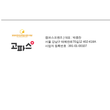
캠퍼스프렌즈 | 대표 : 박종찬
서울 강남구 테헤란로70길12 402-418A
사업자 등록번호 : 391-01-00107