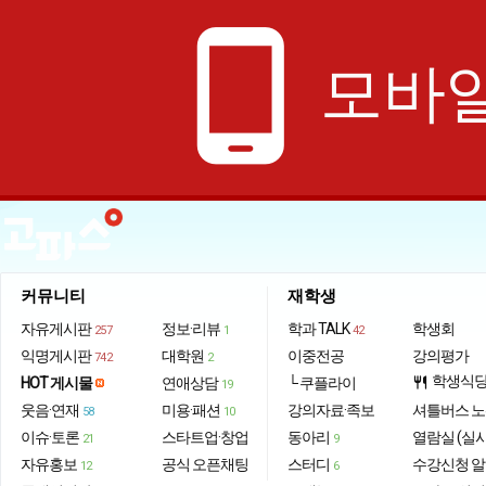
phone_android
모바일
커뮤니티
재학생
자유게시판
정보·리뷰
학과 TALK
학생회
257
1
42
익명게시판
대학원
이중전공
강의평가
742
2
학생식
HOT 게시물
연애상담
└ 쿠플라이
restaurant
19
웃음·연재
미용·패션
강의자료·족보
셔틀버스 
58
10
이슈·토론
스타트업·창업
동아리
열람실 (실
21
9
자유홍보
공식 오픈채팅
스터디
수강신청 
12
6