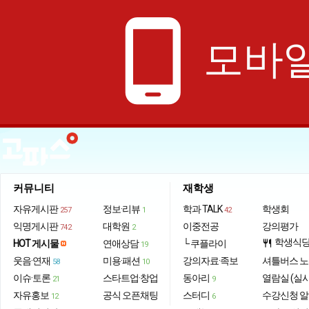
phone_android
모바일
커뮤니티
재학생
자유게시판
정보·리뷰
학과 TALK
학생회
257
1
42
익명게시판
대학원
이중전공
강의평가
742
2
학생식
HOT 게시물
연애상담
└ 쿠플라이
restaurant
19
웃음·연재
미용·패션
강의자료·족보
셔틀버스 
58
10
이슈·토론
스타트업·창업
동아리
열람실 (실
21
9
자유홍보
공식 오픈채팅
스터디
수강신청 
12
6