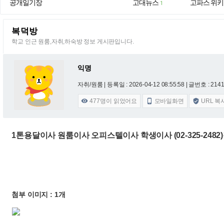
공개일기장
고대뉴스
고파스 위키
1
복덕방
학교 인근 원룸,자취,하숙방 정보 게시판입니다.
익명
자취/원룸 |
등록일 : 2026-04-12 08:55:58
| 글번호 : 21415
477
명이 읽었어요
모바일화면
URL 복



1톤용달이사 원룸이사 오피스텔이사 학생이사 (02-325-248
첨부 이미지 : 1개