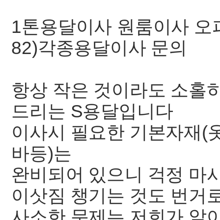
1톤용달이사 원룸이사 오피스
82)각종용달이사 문의
항상 작은 것이라도 소홀
드리는 S용달입니다
이사시 필요한 기본자재(옷
바등)는
완비되어 있으니 걱정 마
이삿짐 챙기는 것도 번거
사소한 문제는 저희가 알