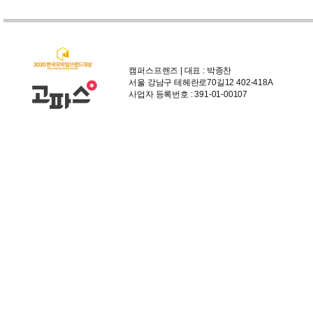
캠퍼스프렌즈 | 대표 : 박종찬
서울 강남구 테헤란로70길12 402-418A
사업자 등록번호 : 391-01-00107