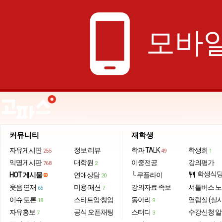
phone_android
모바일
커뮤니티
재학생
자유게시판
정보·리뷰
학과 TALK
학생회
255
49
1
익명게시판
대학원
이중전공
강의평가
768
2
학생식
HOT 게시물
연애상담
└ 쿠플라이
restaurant
20
웃음·연재
미용·패션
강의자료·족보
셔틀버스 
65
7
이슈·토론
스타트업·창업
동아리
열람실 (실
18
9
자유홍보
공식 오픈채팅
스터디
수강신청 
7
3