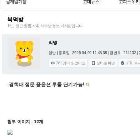
공개일기장
고대뉴스
고파스 위키
1
복덕방
학교 인근 원룸,자취,하숙방 정보 게시판입니다.
익명
일반 |
등록일 : 2026-04-09 11:48:39
| 글번호 : 214132 | 
763
명이 읽었어요
모바일화면
URL 복



-경희대 정문 플옵션 투룸 단기가능!

첨부 이미지 : 12개