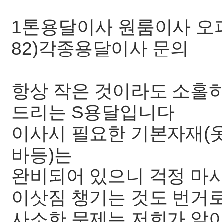
1톤용달이사 원룸이사 오피스
82)각종용달이사 문의
항상 작은 것이라도 소홀
드리는 S용달입니다
이사시 필요한 기본자재(옷
바등)는
완비되어 있으니 걱정 마
이삿짐 챙기는 것도 번거
사소한 문제는 저희가 알