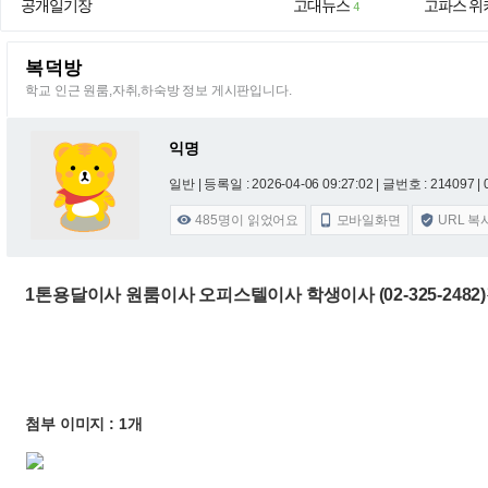
공개일기장
고대뉴스
고파스 위
4
복덕방
학교 인근 원룸,자취,하숙방 정보 게시판입니다.
익명
일반 |
등록일 : 2026-04-06 09:27:02
| 글번호 : 214097 | 
485
명이 읽었어요
모바일화면
URL 복



1톤용달이사 원룸이사 오피스텔이사 학생이사 (02-325-248
첨부 이미지 : 1개