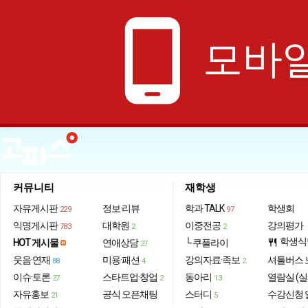
phone_android
모바일
커뮤니티
재학생
자유게시판
정보·리뷰
학과 TALK
학생회
229
97
익명게시판
대학원
이중전공
강의평가
783
2
2
학생식
HOT 게시물
연애상담
└ 쿠플라이
restaurant
27
웃음·연재
미용·패션
강의자료·족보
셔틀버스 
88
4
2
이슈·토론
스타트업·창업
동아리
열람실 (실
27
2
13
자유홍보
공식 오픈채팅
스터디
수강신청 
21
5