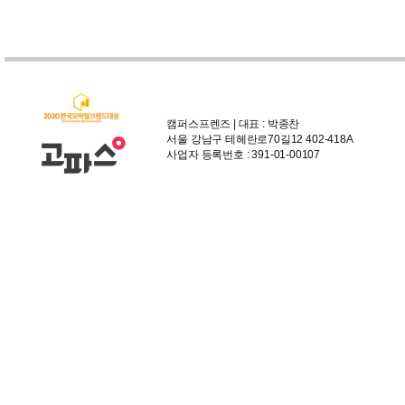
캠퍼스프렌즈 | 대표 : 박종찬
서울 강남구 테헤란로70길12 402-418A
사업자 등록번호 : 391-01-00107