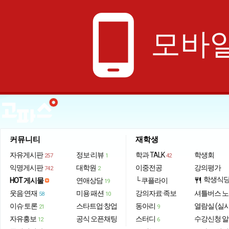
phone_android
모바일
커뮤니티
재학생
자유게시판
정보·리뷰
학과 TALK
학생회
257
1
42
익명게시판
대학원
이중전공
강의평가
742
2
학생식
HOT 게시물
연애상담
└ 쿠플라이
restaurant
19
웃음·연재
미용·패션
강의자료·족보
셔틀버스 
58
10
이슈·토론
스타트업·창업
동아리
열람실 (실
21
9
자유홍보
공식 오픈채팅
스터디
수강신청 
12
6