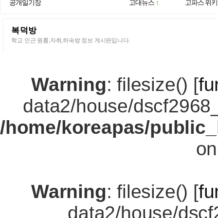
공개일기장
고대뉴스
고파스 위키
1
복덕방
학교 인근 원룸,자취,하숙방 정보 게시판입니다.
Warning
: filesize() [
fu
data2/house/dscf2968
/home/koreapas/public_
on
Warning
: filesize() [
fu
data2/house/dscf