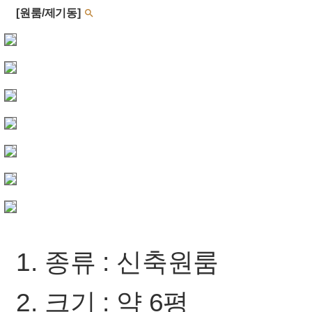
[원룸/제기동]

1. 종류 : 신축원룸
2. 크기 : 약 6평