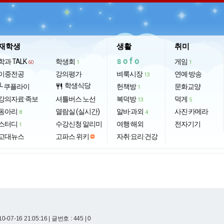
재학생
생활
취미
sofo
학과 TALK
학생회
게임
60
1
1
이중전공
강의평가
벼룩시장
연예·방송
13
학생식당
└ 쿠플라이
restaurant
헌책방
문화교양
1
강의자료·족보
셔틀버스 노선
복덕방
덕게
13
5
동아리
열람실 (실시간)
알바·과외
사진·카메라
8
4
스터디
수강신청 알리미
여행·해외
전자기기
1
고대뉴스
고파스 위키
자취·요리·건강
0-07-16 21:05:16
| 글번호 : 445 | 0