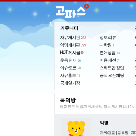
import_export
커뮤니티
자유게시판
정보·리뷰
222
익명게시판
대학원
729
1
HOT 게시물
연애상담
13
웃음·연재
미용·패션
66
7
이슈·토론
스타트업·창업
20
자유홍보
공식 오픈채팅
11
공개일기장
복덕방
학교 인근 원룸,자취,하숙방 정보 게시판입니다.
익명
자취/원룸 |
등록일 : 201