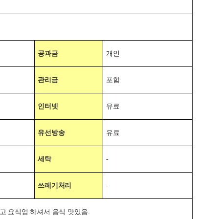
공과금
개인
관리금
포함
인터넷
유료
유선방송
유료
세탁
-
쓰레기처리
-
고 요식업 하셔서 음식 맛있음
.