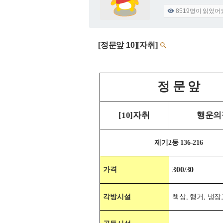
8519
명이 읽었어

[정문앞 10][자취]

정 문 앞
[10]자취
행운의
제기2동 136-216
300/
30
가격
각방시설
책상, 행거, 냉장