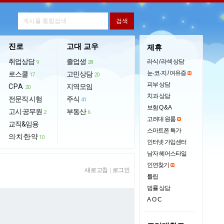
진로
고대 교우
제휴
취업상담
졸업생
라식 / 라섹 상담
9
28
눈·코·지 / 여유증
로스쿨
고민상담
17
20
피부 상담
CPA
지역모임
20
치과 상담
전문직 시험
주식
41
보험 Q & A
고시·공무원
부동산
2
6
고려대 원룸
교직&임용
스마트폰 특가
의·치·한·약
10
인터넷 가입센터
남자 헤어스타일
인연찾기
새로고침
|
로그인
튤립
법률 상담
AOC