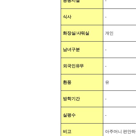
공동시설
-
식사
-
화장실/
샤워실
개인
남녀구분
-
외국인유무
-
환풍
유
방학기간
-
실평수
-
비고
아주머니 편안하