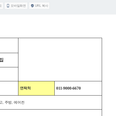
요
모바일화면
URL 복사


집
011-9000-6670
연락처
고, 주방,
에어컨