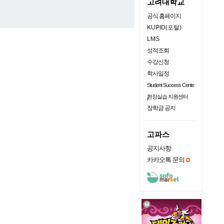
고려대학교
공식 홈페이지
KUPID(포털)
LMS
성적조회
수강신청
학사일정
Student Success Cente
현장실습 지원센터
r
장학금 공지
고파스
공지사항
카카오톡 문의