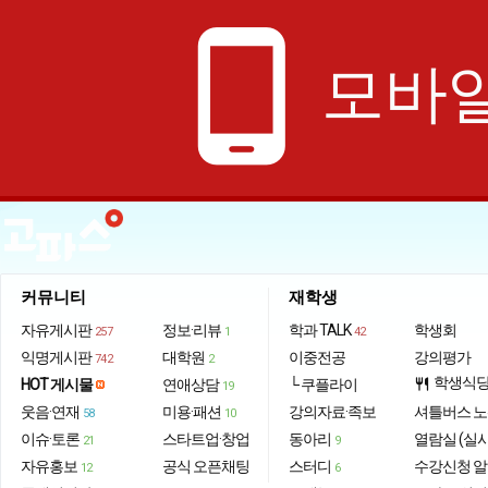
phone_android
모바일
커뮤니티
재학생
자유게시판
정보·리뷰
학과 TALK
학생회
257
1
42
익명게시판
대학원
이중전공
강의평가
742
2
학생식
HOT 게시물
연애상담
└ 쿠플라이
restaurant
19
웃음·연재
미용·패션
강의자료·족보
셔틀버스 
58
10
이슈·토론
스타트업·창업
동아리
열람실 (실
21
9
자유홍보
공식 오픈채팅
스터디
수강신청 
12
6