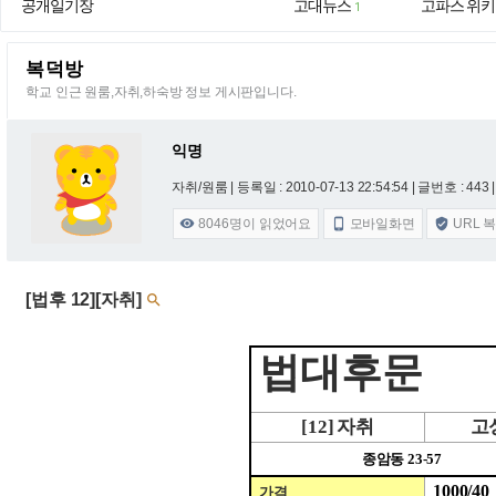
공개일기장
고대뉴스
고파스 위키
1
복덕방
학교 인근 원룸,자취,하숙방 정보 게시판입니다.
익명
자취/원룸 |
등록일 : 2010-07-13 22:54:54
| 글번호 : 443 |
8046
명이 읽었어요
모바일화면
URL 



[법후 12][자취]

법대후문
[12]
자취
고
종암동
23-57
1000/40
가격