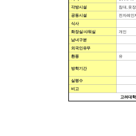
각방시설
침대
,
옷
공동시설
전자레인
식사
화장실
/
샤워실
개인
남녀구분
외국인유무
환풍
유
방학기간
실평수
비고
고려대학