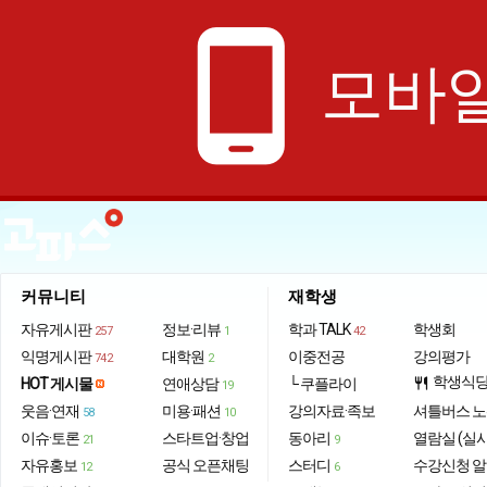
phone_android
모바일
커뮤니티
재학생
자유게시판
정보·리뷰
학과 TALK
학생회
257
1
42
익명게시판
대학원
이중전공
강의평가
742
2
학생식
HOT 게시물
연애상담
└ 쿠플라이
restaurant
19
웃음·연재
미용·패션
강의자료·족보
셔틀버스 
58
10
이슈·토론
스타트업·창업
동아리
열람실 (실
21
9
자유홍보
공식 오픈채팅
스터디
수강신청 
12
6