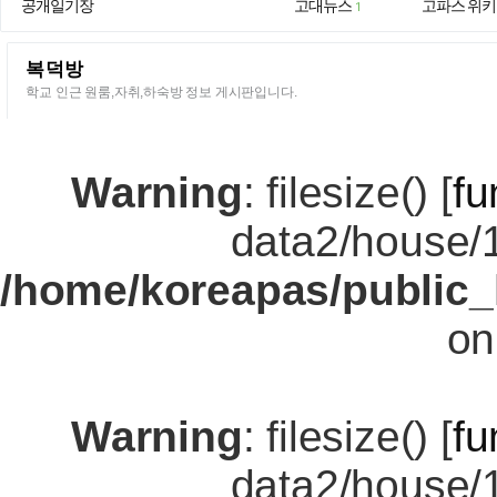
공개일기장
고대뉴스
고파스 위키
1
복덕방
학교 인근 원룸,자취,하숙방 정보 게시판입니다.
Warning
: filesize() [
fu
data2/house/
/home/koreapas/public_
on
Warning
: filesize() [
fu
data2/house/