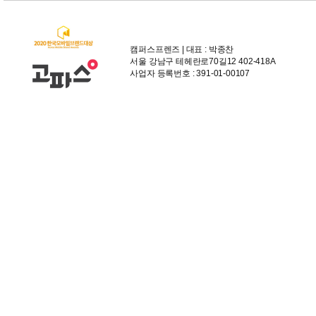
캠퍼스프렌즈 | 대표 : 박종찬
서울 강남구 테헤란로70길12 402-418A
사업자 등록번호 : 391-01-00107