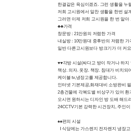
한결같은 욕심이겠죠. 그런 생활을 누릴
저희 고시원에서 알찬 생활을 한번 설
그러면 이제 저희 고시원을 한 번 알아
♣♣가격
창문방 : 21만원의 저렴한 가격
내실방 : 10만원대 중후반의 저렴한 가
일반 다른고시원보다 방크기가 더 커
♥♥각방 시설(싸다고 방이 작거나 하지
책상. 의자. 옷장. 책장. 침대가 비치되
케이블 tv,냉장고를 제공합니다.
인터넷 기본제공,화재대비 소방완비 필
2층건물에 각복도별 비상구가 있어 환
오시면 원하시는 디자인 방 도배 해드
24CCTV기본 강력한 시건장치, 주인이
♠♠편의 시설
Ⅰ 식당에는 가스렌지 전자렌지 냉장고