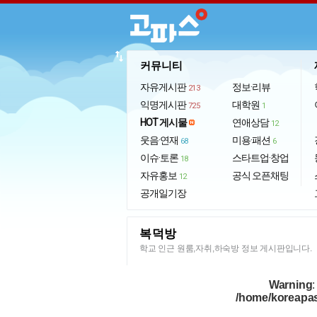
import_export
커뮤니티
자유게시판
정보·리뷰
213
익명게시판
대학원
725
1
HOT 게시물
연애상담
12
웃음·연재
미용·패션
68
6
이슈·토론
스타트업·창업
18
자유홍보
공식 오픈채팅
12
공개일기장
복덕방
학교 인근 원룸,자취,하숙방 정보 게시판입니다.
Warning
:
/home/koreapas