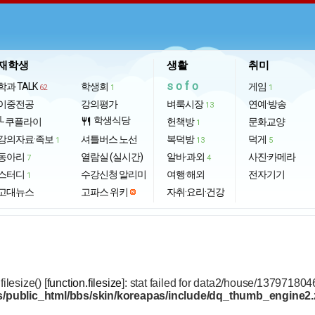
재학생
생활
취미
sofo
학과 TALK
학생회
게임
62
1
1
이중전공
강의평가
벼룩시장
연예·방송
13
학생식당
└ 쿠플라이
restaurant
헌책방
문화교양
1
강의자료·족보
셔틀버스 노선
복덕방
덕게
1
13
5
동아리
열람실 (실시간)
알바·과외
사진·카메라
7
4
스터디
수강신청 알리미
여행·해외
전자기기
1
고대뉴스
고파스 위키
자취·요리·건강
 filesize() [
function.filesize
]: stat failed for data2/house/137971804
/public_html/bbs/skin/koreapas/include/dq_thumb_engine2