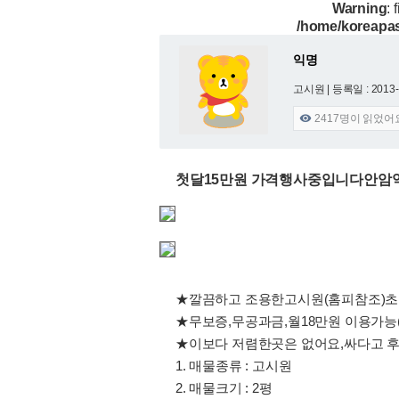
Warning
: 
/home/koreapas
익명
고시원 |
등록일 : 2013-
2417
명이 읽었어

첫달15만원 가격행사중입니다안암역
★깔끔하고 조용한고시원(홈피참조)초
★무보증,무공과금,월18만원 이용가능
★이보다 저렴한곳은 없어요,싸다고 후
1. 매물종류 : 고시원
2. 매물크기 : 2평