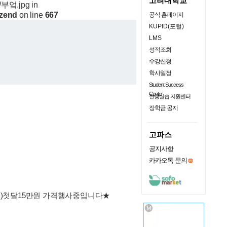
고려대학교
6/부엌.jpg in
.zend
on line
667
공식 홈페이지
KUPID(포털)
LMS
성적조회
수강신청
학사일정
Student Success
Center
현장실습 지원센터
장학금 공지
고파스
공지사항
카카오톡 문의
분)첫달15만원 가격행사중입니다★