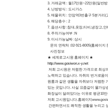
3. 거래금액 : 월17만원~22만원(일
4. 난방방식 : 도시가스
5. 매물위치 : 안암역3번출구 5분거리
6. 해당층수 : 2
7. 옵션사항 :침대,옷장,티비,냉장고
8. 주차가능여부 :N
9. 이사가능날짜 :상시
문의 연락처 :02-921-8005(홈페이
사진정보
★ 세계로고시원 홈페이지 ★
http://www.gosiwon.x-y.net
저희 고시원은 저렴한 가격으로 최상
노력하고 있습니다. 자취의 번거로움
원룸과 같은 생활을 자취보다 저렴한 
있는 곳입니다. 사실 요즘같이 물가상승
화장실이 달려있다는 이유로 평균10만
저희 고시원입니다.홈페이지www.gosi
간편하면서도 쾌적한 생활을 누리고 