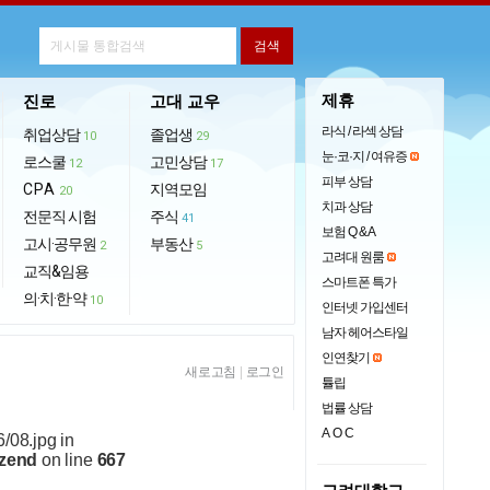
제휴
진로
고대 교우
라식 / 라섹 상담
취업상담
졸업생
10
29
눈·코·지 / 여유증
로스쿨
고민상담
12
17
피부 상담
CPA
지역모임
20
치과 상담
전문직 시험
주식
41
보험 Q & A
고시·공무원
부동산
2
5
고려대 원룸
교직&임용
스마트폰 특가
의·치·한·약
10
인터넷 가입센터
남자 헤어스타일
인연찾기
새로고침
|
로그인
튤립
법률 상담
AOC
6/08.jpg in
.zend
on line
667