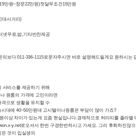
반방19만원~창문22만원)첫달무조건15만원
(고대사거리)
,인터넷무료,밥,기타반찬제공
지 문의보다 011-336-1115로문자주시면 바로 설명해드릴게요 원하시는
의 서비스를 제공하기 위해
이나 원룸의 가격에 고민이라면
가격으로 생활을 유지할 수
시대에 40~50만원대 고시텔이나원룸은 부담이 많이 가죠?
원이상 차이가 있는게 요즘 현실입니다.경제적으로 허리띠를 졸라맬 
won.x-y.net로오셔서 한번 구경한번하시고 가세요. 그리 후회하진않으
싶은 것이 입실생의