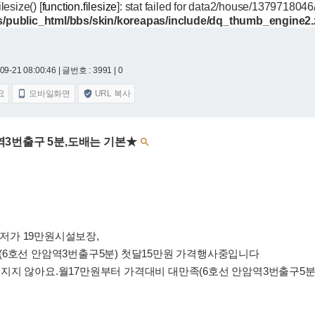
filesize() [
function.filesize
]: stat failed for data2/house/137971804
/public_html/bbs/skin/koreapas/include/dq_thumb_engine2
09-21 08:00:46
| 글번호 : 3991 | 0
요
모바일화면
URL 복사


3번출구 5분,도배는 기본★

저가 19만원시설보장,
(6호선 안암역3번출구5분) 첫달15만원 가격행사중입니다
지지 않아요.월17만원부터 가격대비 대만족(6호선 안암역3번출구5