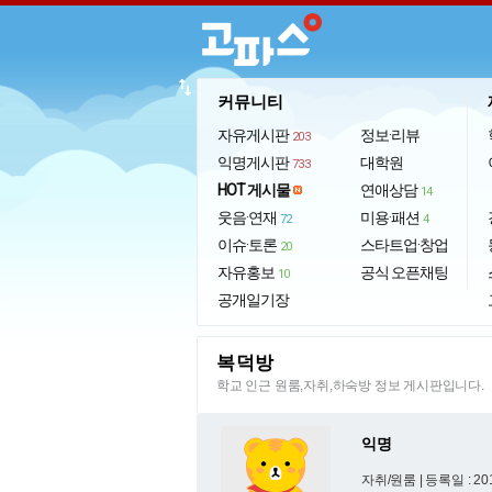
import_export
커뮤니티
자유게시판
정보·리뷰
203
익명게시판
대학원
733
HOT 게시물
연애상담
14
웃음·연재
미용·패션
72
4
이슈·토론
스타트업·창업
20
자유홍보
공식 오픈채팅
10
공개일기장
복덕방
학교 인근 원룸,자취,하숙방 정보 게시판입니다.
익명
자취/원룸 |
등록일 : 201