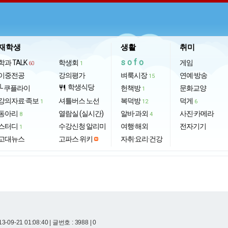
재학생
생활
취미
sofo
학과 TALK
학생회
게임
60
1
이중전공
강의평가
벼룩시장
연예·방송
15
학생식당
└ 쿠플라이
restaurant
헌책방
문화교양
1
강의자료·족보
셔틀버스 노선
복덕방
덕게
1
12
6
동아리
열람실 (실시간)
알바·과외
사진·카메라
8
4
스터디
수강신청 알리미
여행·해외
전자기기
1
고대뉴스
고파스 위키
자취·요리·건강
3-09-21 01:08:40
| 글번호 : 3988 | 0