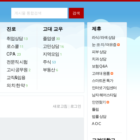
제휴
진로
고대 교우
라식 / 라섹 상담
취업상담
졸업생
13
30
눈·코·지 / 여유증
로스쿨
고민상담
11
16
피부 상담
CPA
지역모임
23
1
치과 상담
전문직 시험
주식
53
보험 Q & A
고시·공무원
부동산
2
6
고려대 원룸
교직&임용
스마트폰 특가
의·치·한·약
9
인터넷 가입센터
남자 헤어스타일
인연찾기
새로고침
|
로그인
튤립
법률 상담
AOC