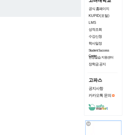
고려대학교
공식 홈페이지
KUPID(포털)
LMS
성적조회
수강신청
학사일정
Student Success
Center
현장실습 지원센터
장학금 공지
고파스
공지사항
카카오톡 문의