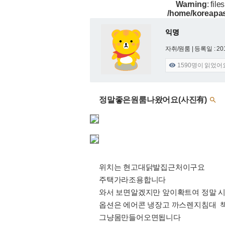
Warning
: file
/home/koreapas
익명
자취/원룸 |
등록일 : 201
1590
명이 읽었어

정말좋은원룸나왔어요(사진有)

위치는 현고대닭발집근처이구요
주택가라조용합니다
와서 보면알겠지만 앞이확트여 정말 
옵션은 에어콘 냉장고 까스렌지침대 
그냥몸만들어오면됩니다