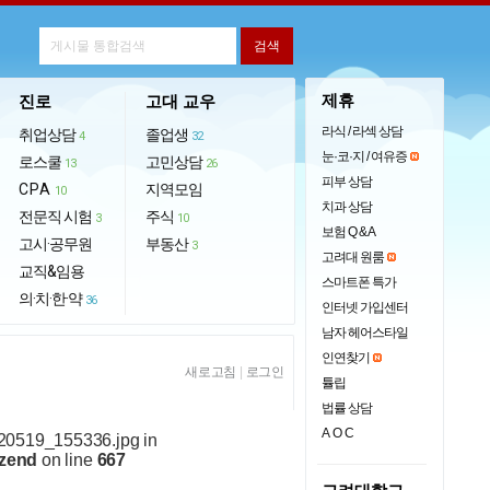
제휴
진로
고대 교우
라식 / 라섹 상담
취업상담
졸업생
4
32
눈·코·지 / 여유증
로스쿨
고민상담
13
26
피부 상담
CPA
지역모임
10
치과 상담
전문직 시험
주식
3
10
보험 Q & A
고시·공무원
부동산
3
고려대 원룸
교직&임용
스마트폰 특가
의·치·한·약
36
인터넷 가입센터
남자 헤어스타일
인연찾기
새로고침
|
로그인
튤립
법률 상담
AOC
120519_155336.jpg in
.zend
on line
667