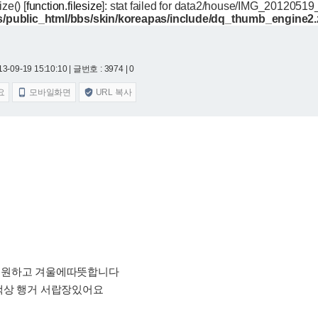
size() [
function.filesize
]: stat failed for data2/house/IMG_20120519
/public_html/bbs/skin/koreapas/include/dq_thumb_engine2
3-09-19 15:10:10
| 글번호 : 3974 | 0
요
모바일화면
URL 복사


시원하고 겨울에따뜻합니다
책상 행거 서랍장있어요