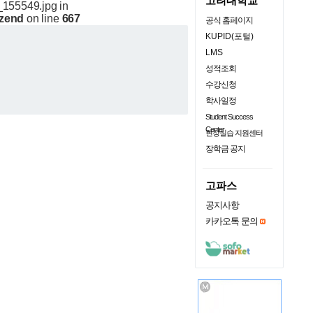
고려대학교
_155549.jpg in
.zend
on line
667
공식 홈페이지
KUPID(포털)
LMS
성적조회
수강신청
학사일정
Student Success
Center
현장실습 지원센터
장학금 공지
고파스
공지사항
카카오톡 문의