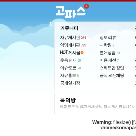
import_export
커뮤니티
자유게시판
정보·리뷰
264
1
익명게시판
대학원
723
2
HOT 게시물
연애상담
20
웃음·연재
미용·패션
60
7
이슈·토론
스타트업·창업
20
자유홍보
공식 오픈채팅
8
공개일기장
복덕방
학교 인근 원룸,자취,하숙방 정보 게시판입니다.
Warning
: filesize() [
f
/home/koreapas