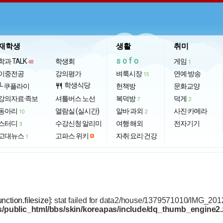
재학생
생활
취미
sofo
학과 TALK
학생회
게임
48
1
이중전공
강의평가
벼룩시장
연예·방송
15
학생식당
└ 쿠플라이
restaurant
헌책방
문화교양
강의자료·족보
셔틀버스 노선
복덕방
덕게
7
2
동아리
열람실 (실시간)
알바·과외
사진·카메라
10
2
스터디
수강신청 알리미
여행·해외
전자기기
3
고대뉴스
고파스 위키
자취·요리·건강
1
unction.filesize
]: stat failed for data2/house/1379571010/IMG_20
/public_html/bbs/skin/koreapas/include/dq_thumb_engine2