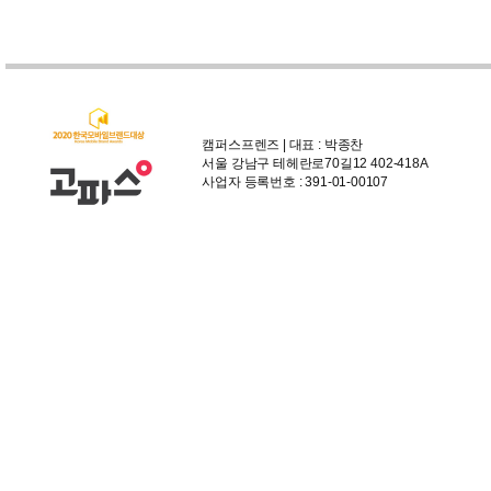
캠퍼스프렌즈 | 대표 : 박종찬
서울 강남구 테헤란로70길12 402-418A
사업자 등록번호 : 391-01-00107