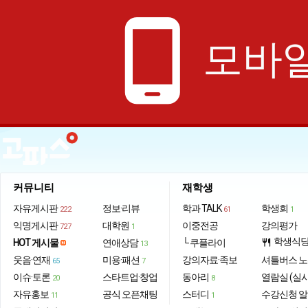
phone_android
모바일
커뮤니티
재학생
자유게시판
정보·리뷰
학과 TALK
학생회
222
61
1
익명게시판
대학원
이중전공
강의평가
727
1
학생식
HOT 게시물
연애상담
└ 쿠플라이
restaurant
13
웃음·연재
미용·패션
강의자료·족보
셔틀버스 
65
7
이슈·토론
스타트업·창업
동아리
열람실 (실
20
8
자유홍보
공식 오픈채팅
스터디
수강신청 
11
1