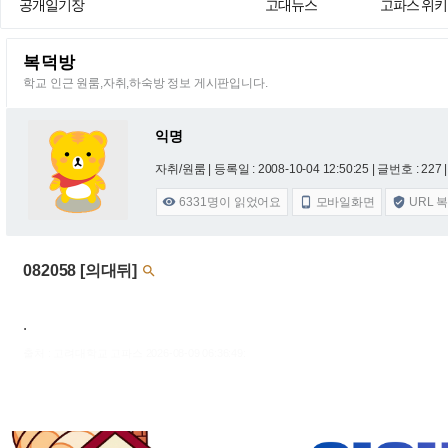
공개일기장
고대뉴스
고파스 위키
복덕방
학교 인근 원룸,자취,하숙방 정보 게시판입니다.
익명
자취/원룸 |
등록일 : 2008-10-04 12:50:25
| 글번호 : 227 |
6331
명이 읽었어요
모바일화면
URL 



082058 [의대뒤]

.
출처 : 고려대학교 고파스 2026-08-09 06:36:49: