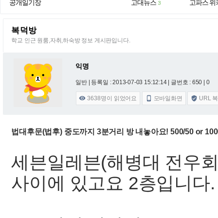
공개일기장
고대뉴스
고파스 위
3
복덕방
학교 인근 원룸,자취,하숙방 정보 게시판입니다.
익명
일반 |
등록일 : 2013-07-03 15:12:14
| 글번호 : 650 | 0
3638
명이 읽었어요
모바일화면
URL 



법대후문(법후) 중도까지 3분거리 방 내놓아요! 500/50 or 100
세븐일레븐(해병대 전우회
사이에 있고요 2층입니다.