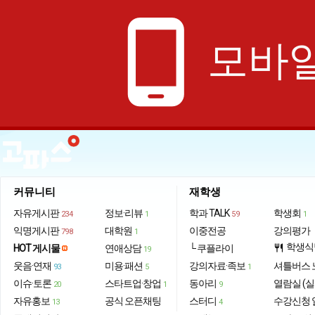
phone_android
모바일
커뮤니티
재학생
자유게시판
정보·리뷰
학과 TALK
학생회
234
1
59
1
익명게시판
대학원
이중전공
강의평가
798
1
학생식
HOT 게시물
연애상담
└ 쿠플라이
restaurant
19
웃음·연재
미용·패션
강의자료·족보
셔틀버스 
93
5
1
이슈·토론
스타트업·창업
동아리
열람실 (실
20
1
9
자유홍보
공식 오픈채팅
스터디
수강신청 
13
4