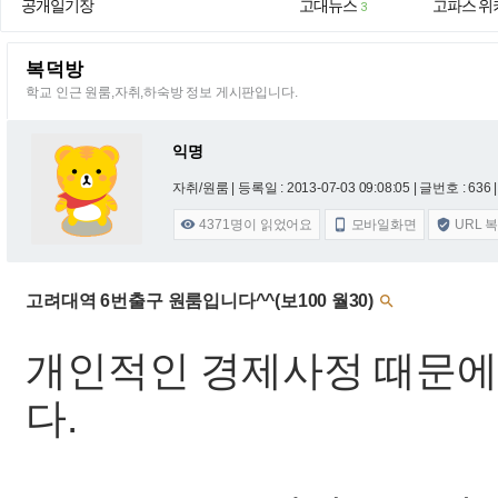
공개일기장
고대뉴스
고파스 위
3
복덕방
학교 인근 원룸,자취,하숙방 정보 게시판입니다.
익명
자취/원룸 |
등록일 : 2013-07-03 09:08:05
| 글번호 : 636 |
4371
명이 읽었어요
모바일화면
URL 



고려대역 6번출구 원룸입니다^^(보100 월30)

개인적인 경제사정 때문에
다.