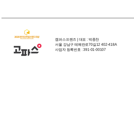
캠퍼스프렌즈 | 대표 : 박종찬
서울 강남구 테헤란로70길12 402-418A
사업자 등록번호 : 391-01-00107