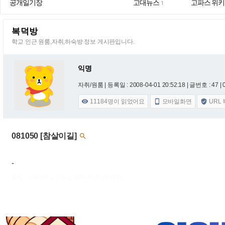
공개일기장
고대뉴스
고파스 위키
1
복덕방
학교 인근 원룸,자취,하숙방 정보 게시판입니다.
익명
자취/원룸 |
등록일 : 2008-04-01 20:52:18
| 글번호 : 47 | 
11184
명이 읽었어요
모바일화면
URL



081050 [참살이길]

-
출처 : 고려대학교 고파스 2026-08-09 15:43:29: