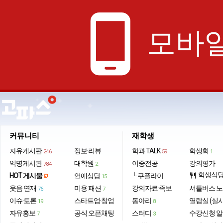
phone_android
모바일
커뮤니티
재학생
자유게시판
정보·리뷰
학과 TALK
학생회
246
59
1
익명게시판
대학원
이중전공
강의평가
784
2
학생식
HOT 게시물
연애상담
└ 쿠플라이
restaurant
15
웃음·연재
미용·패션
강의자료·족보
셔틀버스 
76
7
이슈·토론
스타트업·창업
동아리
열람실 (실
19
8
자유홍보
공식 오픈채팅
스터디
수강신청 
7
3