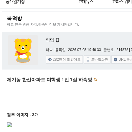
공개일기장
고대뉴스
고파스 위키
복덕방
학교 인근 원룸,자취,하숙방 정보 게시판입니다.
익명

하숙 |
등록일 : 2026-07-08 19:46:33
| 글번호 : 214875 | 
282
명이 읽었어요
모바일화면
URL 복



제기동 한신아파트 여학생 1인 1실 하숙방

첨부 이미지 : 3개