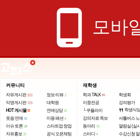
phone_android
모바일
커뮤니티
재학생
자유게시판
정보·리뷰
학과 TALK
학생회
222
2
49
익명게시판
대학원
이중전공
강의평가
725
학생식
HOT 게시물
연애상담
└ 쿠플라이
restaurant
21
웃음·연재
미용·패션
강의자료·족보
셔틀버스 
55
6
이슈·토론
스타트업·창업
동아리
열람실 (실
28
13
자유홍보
공식 오픈채팅
스터디
수강신청 
21
4