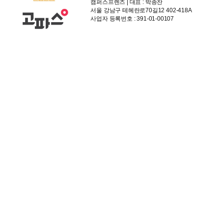
캠퍼스프렌즈 | 대표 : 박종찬
서울 강남구 테헤란로70길12 402-418A
사업자 등록번호 : 391-01-00107