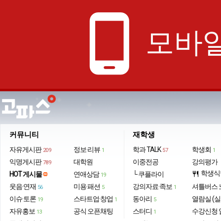
phone_android
모바일
커뮤니티
재학생
자유게시판
정보·리뷰
학과 TALK
학생회
209
1
57
1
익명게시판
대학원
이중전공
강의평가
789
학생식
HOT 게시물
연애상담
└ 쿠플라이
restaurant
19
웃음·연재
미용·패션
강의자료·족보
셔틀버스 
56
5
1
이슈·토론
스타트업·창업
동아리
열람실 (실
19
1
5
자유홍보
공식 오픈채팅
스터디
수강신청 
13
1