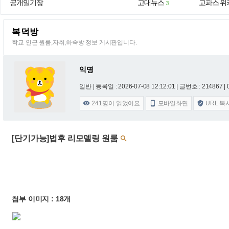
공개일기장
고대뉴스
고파스 위
3
복덕방
학교 인근 원룸,자취,하숙방 정보 게시판입니다.
익명
일반 |
등록일 : 2026-07-08 12:12:01
| 글번호 : 214867 | 
241
명이 읽었어요
모바일화면
URL 복



[단기가능]법후 리모델링 원룸

첨부 이미지 : 18개