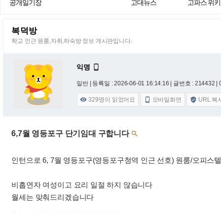
공개일기장
고대뉴스
고파스 위키
복덕방
학교 인근 원룸,자취,하숙방 정보 게시판입니다.
익명

일반 |
등록일 : 2026-06-01 16:14:16
| 글번호 : 214432 | 
329
명이 읽었어요
모바일화면
URL 복



6,7월 영등포구 단기임대 구합니다

인턴으로 6, 7월 영등포구(영등포구청역 인근 선호) 원룸/오피
비흡연자 여성이고 요리 일절 하지 않습니다
월세는 맞춰드리겠습니다
출처 : 고려대학교 고파스 2026-08-10 14:10:39: