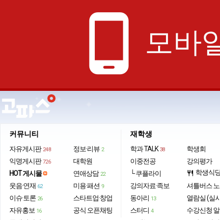
phone_android
모바일
커뮤니티
재학생
자유게시판
정보·리뷰
학과 TALK
학생회
248
2
38
익명게시판
대학원
이중전공
강의평가
726
학생식
HOT 게시물
연애상담
└ 쿠플라이
restaurant
22
웃음·연재
미용·패션
강의자료·족보
셔틀버스 
62
9
이슈·토론
스타트업·창업
동아리
열람실 (실
26
13
자유홍보
공식 오픈채팅
스터디
수강신청 
16
4