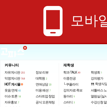
phone_android
모바일
커뮤니티
재학생
자유게시판
정보·리뷰
학과 TALK
학생회
255
49
1
익명게시판
대학원
이중전공
강의평가
768
2
학생식
HOT 게시물
연애상담
└ 쿠플라이
restaurant
20
웃음·연재
미용·패션
강의자료·족보
셔틀버스 
65
7
이슈·토론
스타트업·창업
동아리
열람실 (실
18
9
자유홍보
공식 오픈채팅
스터디
수강신청 
7
3