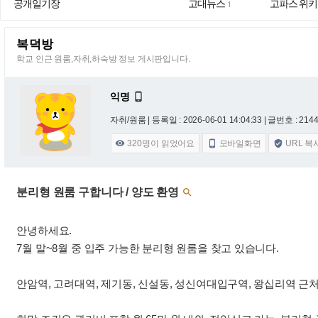
공개일기장
고대뉴스
고파스 위키
1
복덕방
학교 인근 원룸,자취,하숙방 정보 게시판입니다.
익명

자취/원룸 |
등록일 : 2026-06-01 14:04:33
| 글번호 : 21443
320
명이 읽었어요
모바일화면
URL 복



분리형 원룸 구합니다 / 양도 환영

안녕하세요.
7월 말~8월 중 입주 가능한 분리형 원룸을 찾고 있습니다.
안암역, 고려대역, 제기동, 신설동, 성신여대입구역, 왕십리역 근