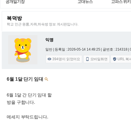
공개일기장
고대뉴스
고파스 위키
복덕방
학교 인근 원룸,자취,하숙방 정보 게시판입니다.
익명
일반 |
등록일 : 2026-05-14 14:49:25
| 글번호 : 214318 | 
394
명이 읽었어요
모바일화면
URL 복



6월 1달 단기 임대

6월 1달 간 단기 임대 할
방을 구합니다.
메세지 부탁드립니다.