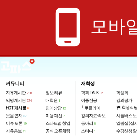
phone_android
모바일
커뮤니티
재학생
자유게시판
정보·리뷰
학과 TALK
학생회
218
62
1
익명게시판
대학원
이중전공
강의평가
724
1
학생식
HOT 게시물
연애상담
└ 쿠플라이
restaurant
12
웃음·연재
미용·패션
강의자료·족보
셔틀버스 
67
7
이슈·토론
스타트업·창업
동아리
열람실 (실
19
8
자유홍보
공식 오픈채팅
스터디
수강신청 
11
1