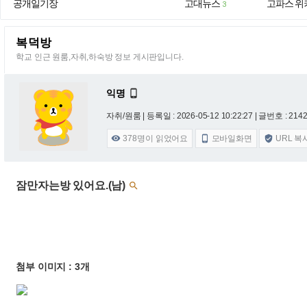
공개일기장
고대뉴스
고파스 위
3
복덕방
학교 인근 원룸,자취,하숙방 정보 게시판입니다.
익명

자취/원룸 |
등록일 : 2026-05-12 10:22:27
| 글번호 : 21429
378
명이 읽었어요
모바일화면
URL 복



잠만자는방 있어요.(남)

첨부 이미지 : 3개