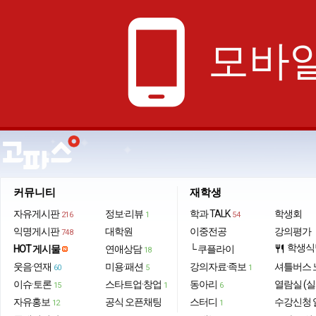
phone_android
모바일
커뮤니티
재학생
자유게시판
정보·리뷰
학과 TALK
학생회
216
1
54
익명게시판
대학원
이중전공
강의평가
748
학생식
HOT 게시물
연애상담
└ 쿠플라이
restaurant
18
웃음·연재
미용·패션
강의자료·족보
셔틀버스 
60
5
1
이슈·토론
스타트업·창업
동아리
열람실 (실
15
1
6
자유홍보
공식 오픈채팅
스터디
수강신청 
12
1