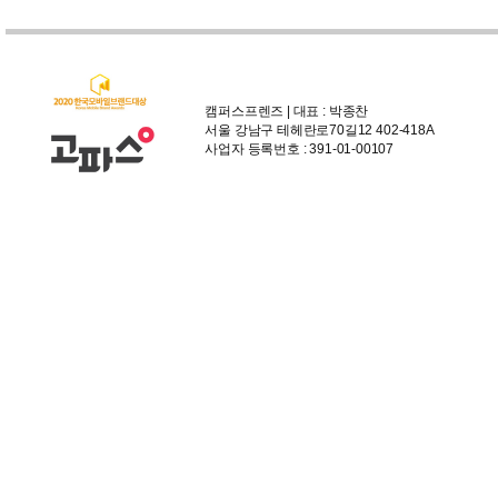
캠퍼스프렌즈 | 대표 : 박종찬
서울 강남구 테헤란로70길12 402-418A
사업자 등록번호 : 391-01-00107