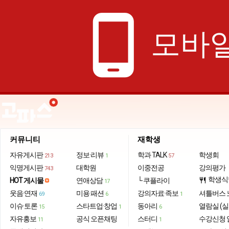
phone_android
모바일
커뮤니티
재학생
자유게시판
정보·리뷰
학과 TALK
학생회
213
1
57
익명게시판
대학원
이중전공
강의평가
743
학생식
HOT 게시물
연애상담
└ 쿠플라이
restaurant
17
웃음·연재
미용·패션
강의자료·족보
셔틀버스 
69
6
1
이슈·토론
스타트업·창업
동아리
열람실 (실
15
1
6
자유홍보
공식 오픈채팅
스터디
수강신청 
11
1