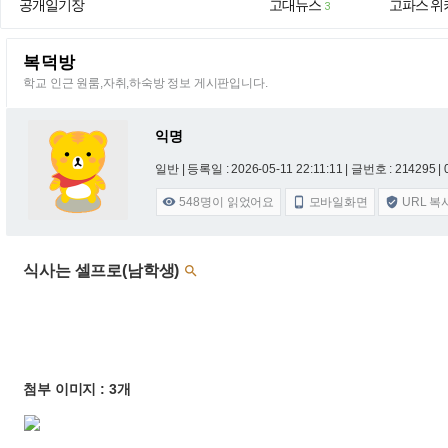
공개일기장
고대뉴스
고파스 위
3
복덕방
학교 인근 원룸,자취,하숙방 정보 게시판입니다.
익명
일반 |
등록일 : 2026-05-11 22:11:11
| 글번호 : 214295 | 
548
명이 읽었어요
모바일화면
URL 복



식사는 셀프로(남학생)

첨부 이미지 : 3개