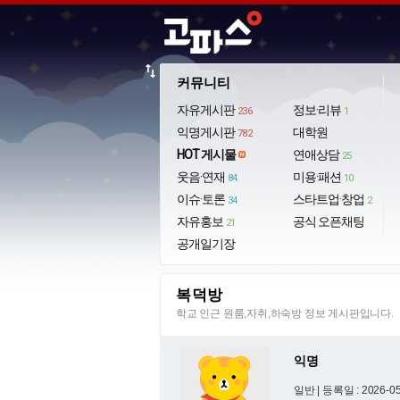
import_export
커뮤니티
자유게시판
정보·리뷰
236
1
익명게시판
대학원
782
HOT 게시물
연애상담
25
웃음·연재
미용·패션
84
10
이슈·토론
스타트업·창업
34
2
자유홍보
공식 오픈채팅
21
공개일기장
복덕방
학교 인근 원룸,자취,하숙방 정보 게시판입니다.
익명
일반 |
등록일 : 2026-05