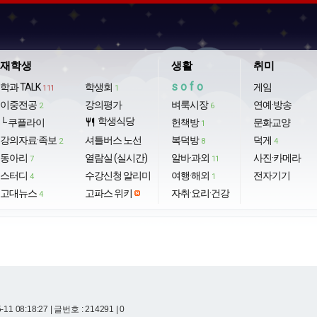
재학생
생활
취미
sofo
학과 TALK
학생회
게임
111
1
이중전공
강의평가
벼룩시장
연예·방송
2
6
학생식당
└ 쿠플라이
restaurant
헌책방
문화교양
1
강의자료·족보
셔틀버스 노선
복덕방
덕게
2
8
4
동아리
열람실 (실시간)
알바·과외
사진·카메라
7
11
스터디
수강신청 알리미
여행·해외
전자기기
4
1
고대뉴스
고파스 위키
자취·요리·건강
4
-11 08:18:27
| 글번호 : 214291 | 0