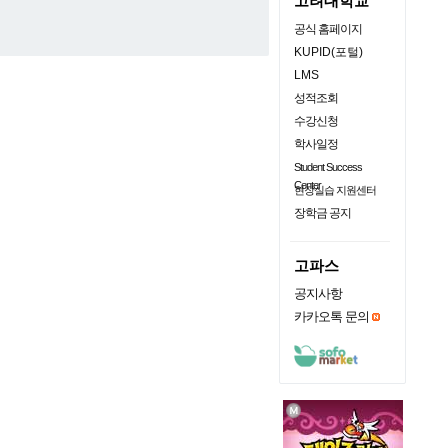
고려대학교
공식 홈페이지
KUPID(포털)
LMS
성적조회
수강신청
학사일정
Student Success
Center
현장실습 지원센터
장학금 공지
고파스
공지사항
카카오톡 문의