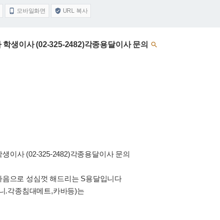
모바일화면
URL 복사


생이사 (02-325-2482)각종용달이사 문의

사 (02-325-2482)각종용달이사 문의
마음으로 성심껏 해드리는 S용달입니다
구니.각종침대메트,카바등)는