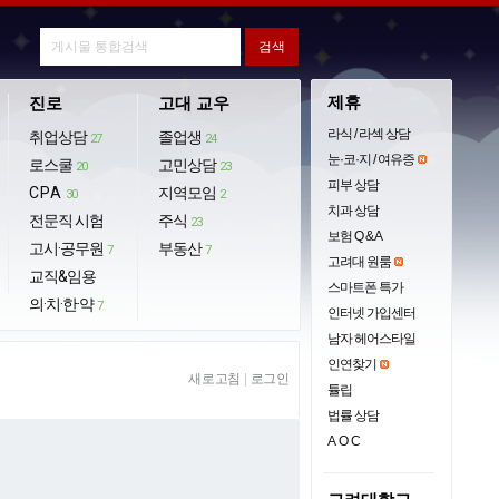
제휴
진로
고대 교우
라식 / 라섹 상담
취업상담
졸업생
27
24
눈·코·지 / 여유증
로스쿨
고민상담
20
23
피부 상담
CPA
지역모임
30
2
치과 상담
전문직 시험
주식
23
보험 Q & A
고시·공무원
부동산
7
7
고려대 원룸
교직&임용
스마트폰 특가
의·치·한·약
7
인터넷 가입센터
남자 헤어스타일
인연찾기
새로고침
|
로그인
튤립
법률 상담
AOC