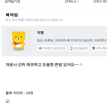
공개일기장
고대뉴스
고파스 위
4
복덕방
학교 인근 원룸,자취,하숙방 정보 게시판입니다.
익명
일반 |
등록일 : 2026-05-09 12:43:22
| 글번호 : 214285 | 
714
명이 읽었어요
모바일화면
URL 복



개운사 근처 깨끗하고 조용한 큰방 있어요~~

첨부 이미지 : 13개