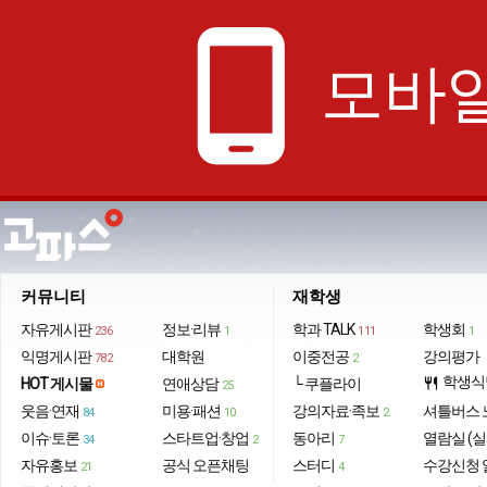
phone_android
모바일
커뮤니티
재학생
자유게시판
정보·리뷰
학과 TALK
학생회
236
1
111
1
익명게시판
대학원
이중전공
강의평가
782
2
학생식
HOT 게시물
연애상담
└ 쿠플라이
restaurant
25
웃음·연재
미용·패션
강의자료·족보
셔틀버스 
84
10
2
이슈·토론
스타트업·창업
동아리
열람실 (실
34
2
7
자유홍보
공식 오픈채팅
스터디
수강신청 
21
4