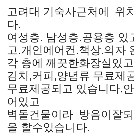
고려대 기숙사근처에 위치
다.
여성층. 남성층.공용층 
고.개인에어컨.책상.의자 
각 층에 깨끗한화장실있고
김치,커피,양념류 무료제
무료제공되고 있습니다.안전
어있고
벽돌건물이라 방음이잘되
을 할수있습니다.