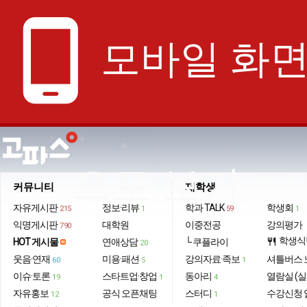
phone_android
모바일 화
으로 보기
커뮤니티
재학생
자유게시판
정보·리뷰
학과 TALK
학생회
215
1
59
1
익명게시판
대학원
이중전공
강의평가
790
학생식
HOT 게시물
연애상담
└ 쿠플라이
restaurant
20
웃음·연재
미용·패션
강의자료·족보
셔틀버스 
60
5
1
이슈·토론
스타트업·창업
동아리
열람실 (실
19
1
4
자유홍보
공식 오픈채팅
스터디
수강신청 
12
1