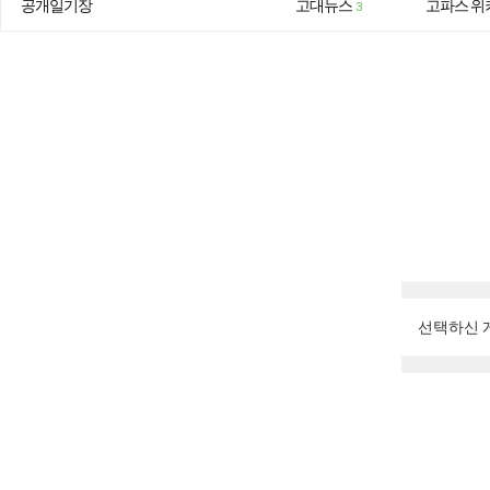
공개일기장
고대뉴스
고파스 위
3
선택하신 