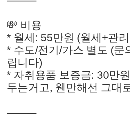
⸻
💸 비용
* 월세: 55만원 (월세+
* 수도/전기/가스 별도 (
립니다)
* 자취용품 보증금: 30만
두는거고, 웬만해선 그대
⸻