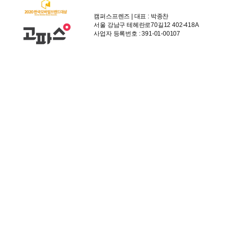
캠퍼스프렌즈 | 대표 : 박종찬
서울 강남구 테헤란로70길12 402-418A
사업자 등록번호 : 391-01-00107