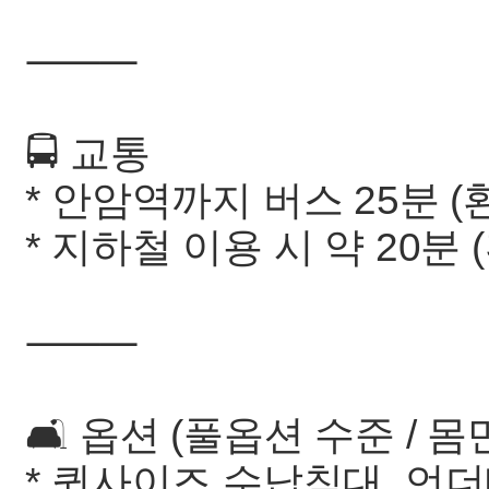
⸻
🚍 교통
* 안암역까지 버스 25분 (
* 지하철 이용 시 약 20분 
⸻
🛋️ 옵션 (풀옵션 수준 / 
* 퀸사이즈 수납침대, 언