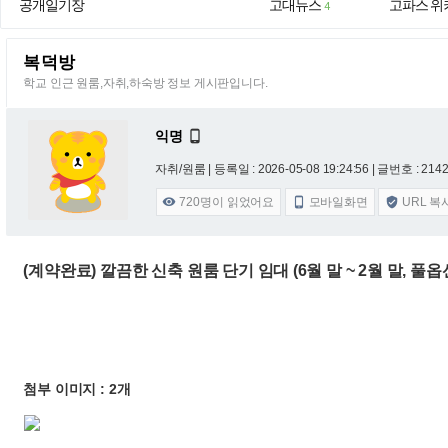
공개일기장
고대뉴스
고파스 위
4
복덕방
학교 인근 원룸,자취,하숙방 정보 게시판입니다.
익명

자취/원룸 |
등록일 : 2026-05-08 19:24:56
| 글번호 : 21428
720
명이 읽었어요
모바일화면
URL 복



(계약완료) 깔끔한 신축 원룸 단기 임대 (6월 말 ~ 2월 말, 풀
첨부 이미지 : 2개