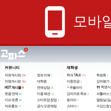
phone_android
모바일
커뮤니티
재학생
자유게시판
정보·리뷰
학과 TALK
학생회
236
1
111
1
익명게시판
대학원
이중전공
강의평가
782
2
학생식
HOT 게시물
연애상담
└ 쿠플라이
restaurant
25
웃음·연재
미용·패션
강의자료·족보
셔틀버스 
84
10
2
이슈·토론
스타트업·창업
동아리
열람실 (실
34
2
7
자유홍보
공식 오픈채팅
스터디
수강신청 
21
4