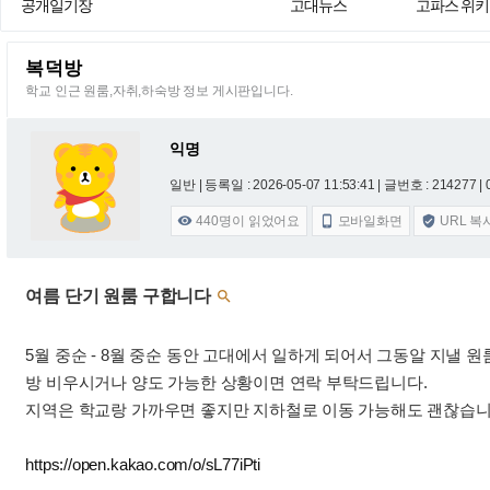
공개일기장
고대뉴스
고파스 위키
복덕방
학교 인근 원룸,자취,하숙방 정보 게시판입니다.
익명
일반 |
등록일 : 2026-05-07 11:53:41
| 글번호 : 214277 | 
440
명이 읽었어요
모바일화면
URL 복



여름 단기 원룸 구합니다

5월 중순 - 8월 중순 동안 고대에서 일하게 되어서 그동알 지낼 원
방 비우시거나 양도 가능한 상황이면 연락 부탁드립니다.
지역은 학교랑 가까우면 좋지만 지하철로 이동 가능해도 괜찮습니
https://open.kakao.com/o/sL77iPti