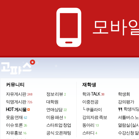
phone_android
모바일
커뮤니티
재학생
자유게시판
정보·리뷰
학과 TALK
학생회
248
2
38
익명게시판
대학원
이중전공
강의평가
726
학생식
HOT 게시물
연애상담
└ 쿠플라이
restaurant
22
웃음·연재
미용·패션
강의자료·족보
셔틀버스 
62
9
이슈·토론
스타트업·창업
동아리
열람실 (실
26
13
자유홍보
공식 오픈채팅
스터디
수강신청 
16
4