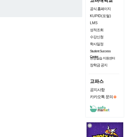
고려대학교
공식 홈페이지
KUPID(포털)
LMS
성적조회
수강신청
학사일정
Student Success
Center
현장실습 지원센터
장학금 공지
고파스
공지사항
카카오톡 문의