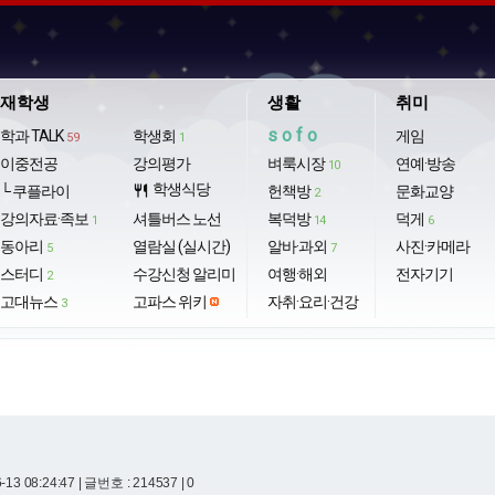
재학생
생활
취미
sofo
학과 TALK
학생회
게임
59
1
이중전공
강의평가
벼룩시장
연예·방송
10
학생식당
└ 쿠플라이
restaurant
헌책방
문화교양
2
강의자료·족보
셔틀버스 노선
복덕방
덕게
1
14
6
동아리
열람실 (실시간)
알바·과외
사진·카메라
5
7
스터디
수강신청 알리미
여행·해외
전자기기
2
고대뉴스
고파스 위키
자취·요리·건강
3
-13 08:24:47
| 글번호 : 214537 | 0