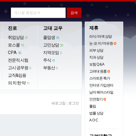
제휴
진로
고대 교우
라식 / 라섹 상담
취업상담
졸업생
21
35
눈·코·지 / 여유증
로스쿨
고민상담
15
20
피부 상담
CPA
지역모임
35
2
치과 상담
전문직 시험
주식
41
보험 Q & A
고시·공무원
부동산
3
5
고려대 원룸
교직&임용
스마트폰 특가
의·치·한·약
11
인터넷 가입센터
남자 헤어스타일
인연찾기
새로고침
|
로그인
튤립
법률 상담
AOC