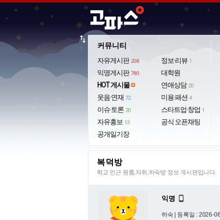
import_export
커뮤니티
자유게시판
정보·리뷰
208
1
익명게시판
대학원
780
HOT 게시물
연애상담
20
웃음·연재
미용·패션
72
4
이슈·토론
스타트업·창업
20
1
자유홍보
공식 오픈채팅
13
공개일기장
복덕방
학교 인근 원룸,자취,하숙방 정보 게시판입니다.
익명

하숙 |
등록일 : 2026-06