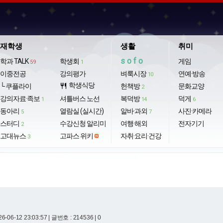
재학생
생활
취미
sofo
학과 TALK
학생회
게임
59
1
이중전공
강의평가
벼룩시장
연예·방송
10
학생식당
└ 쿠플라이
restaurant
헌책방
문화교양
2
강의자료·족보
셔틀버스 노선
복덕방
덕게
1
14
6
동아리
열람실 (실시간)
알바·과외
사진·카메라
5
7
스터디
수강신청 알리미
여행·해외
전자기기
2
고대뉴스
고파스 위키
자취·요리·건강
3
6-06-12 23:03:57
| 글번호 : 214536 | 0