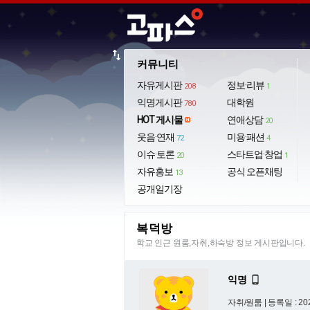
import_export
커뮤니티
자유게시판
정보·리뷰
208
1
익명게시판
대학원
780
HOT 게시물
연애상담
20
웃음·연재
미용·패션
72
4
이슈·토론
스타트업·창업
20
1
자유홍보
공식 오픈채팅
13
공개일기장
복덕방
학교 인근 원룸,자취,하숙방 정보 게시판입니다.
익명

자취/원룸 |
등록일 : 202