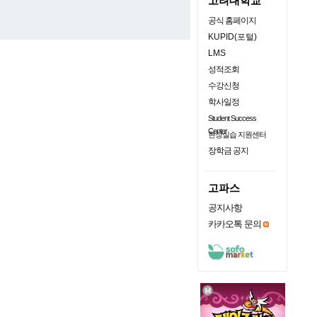
고려대학교
공식 홈페이지
KUPID(포털)
LMS
성적조회
수강신청
학사일정
Student Success
Center
현장실습 지원센터
장학금 공지
고파스
공지사항
카카오톡 문의