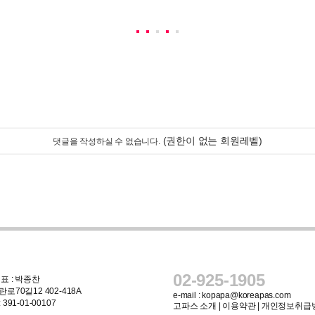
(권한이 없는 회원레벨)
댓글을 작성하실 수 없습니다.
02-925-1905
표 : 박종찬
로70길12 402-418A
e-mail :
kopapa@koreapas.com
91-01-00107
고파스 소개
|
이용약관
|
개인정보취급