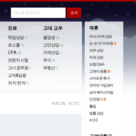
제휴
진로
고대 교우
라식 / 라섹 상담
취업상담
졸업생
21
35
눈·코·지 / 여유증
로스쿨
고민상담
15
20
피부 상담
CPA
지역모임
35
2
치과 상담
전문직 시험
주식
41
보험 Q & A
고시·공무원
부동산
3
5
고려대 원룸
교직&임용
스마트폰 특가
의·치·한·약
11
인터넷 가입센터
남자 헤어스타일
인연찾기
새로고침
|
로그인
튤립
법률 상담
AOC