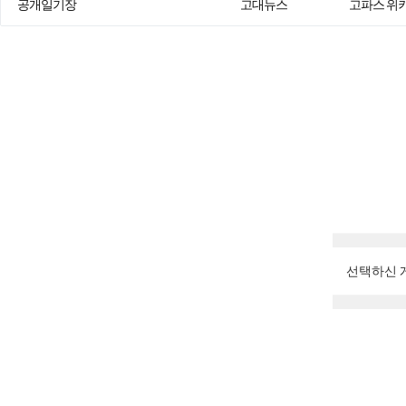
공개일기장
고대뉴스
고파스 위
선택하신 