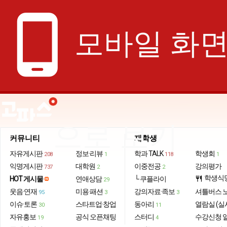
phone_android
모바일 화
으로 보기
커뮤니티
재학생
자유게시판
정보·리뷰
학과 TALK
학생회
208
1
118
1
익명게시판
대학원
이중전공
강의평가
737
2
2
학생식
HOT 게시물
연애상담
└ 쿠플라이
restaurant
29
웃음·연재
미용·패션
강의자료·족보
셔틀버스 
95
3
3
이슈·토론
스타트업·창업
동아리
열람실 (실
30
11
자유홍보
공식 오픈채팅
스터디
수강신청 
19
4