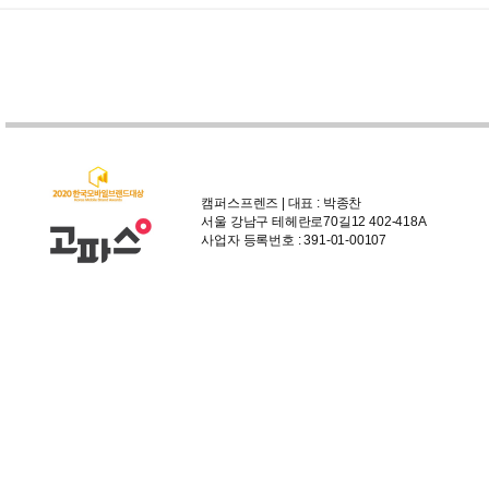
캠퍼스프렌즈 | 대표 : 박종찬
서울 강남구 테헤란로70길12 402-418A
사업자 등록번호 : 391-01-00107