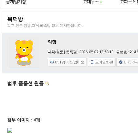
공개일기장
고대뉴스
고파스 위
4
복덕방
학교 인근 원룸,자취,하숙방 정보 게시판입니다.
익명
자취/원룸 |
등록일 : 2026-05-07 13:53:13
| 글번호 : 21427
651
명이 읽었어요
모바일화면
URL 복



법후 풀옵션 원룸

첨부 이미지 : 4개