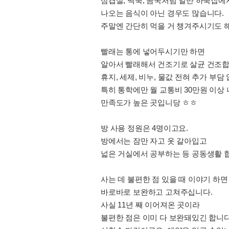
삼겹살, 백숙, 곰국처럼 일반 하숙집에
나오는 음식이 아닌 경우도 많습니다.
주말엔 간단히 먹을 거 챙겨주시기도 해
빨래는 통에 넣어두시기만 하면
알아서 빨래해서 건조기로 살균 건조합
휴지, 세제, 비누, 물값 전혀 추가 부담
특히 통학에만 월 교통비 30만원 이상
만족도가 높은 곳입니당 ㅎㅎ
방 사용 정원은 4명이고요.
방에서는 잠만 자고 옷 갈아입고
넓은 거실에서 공부하는 등 공동생활 
사는 데 불편한 점 있을 때 이야기 하면
바로바로 보완하고 고쳐주십니다.
사실 11년 째 이어져온 곳이라
불편한 점은 이미 다 보완돼있긴 합니