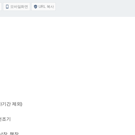
모바일화면
URL 복사


가기간 제외)
 건조기
납장, 책장