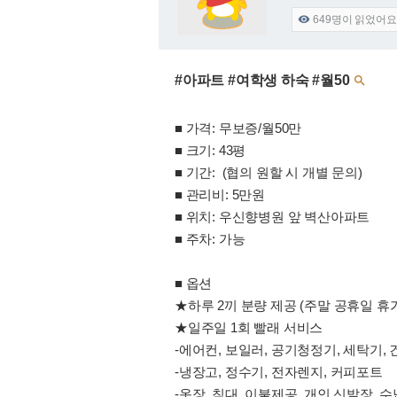
649
명이 읽었어요

#아파트 #여학생 하숙 #월50

■ 가격: 무보증/월50만
■ 크기: 43평
■ 기간: (협의 원할 시 개별 문의)
■ 관리비: 5만원
■ 위치: 우신향병원 앞 벽산아파트
■ 주차: 가능
■ 옵션
★하루 2끼 분량 제공 (주말 공휴일 휴
★일주일 1회 빨래 서비스
-에어컨, 보일러, 공기청정기, 세탁기,
-냉장고, 정수기, 전자렌지, 커피포트
-옷장, 침대, 이불제공, 개인 신발장, 수