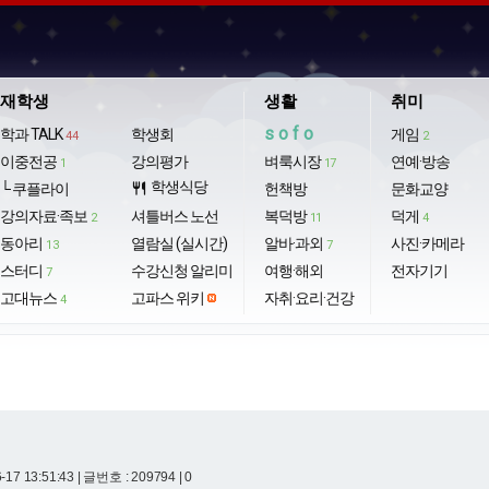
재학생
생활
취미
sofo
학과 TALK
학생회
게임
44
2
이중전공
강의평가
벼룩시장
연예·방송
1
17
학생식당
└ 쿠플라이
restaurant
헌책방
문화교양
강의자료·족보
셔틀버스 노선
복덕방
덕게
2
11
4
동아리
열람실 (실시간)
알바·과외
사진·카메라
13
7
스터디
수강신청 알리미
여행·해외
전자기기
7
고대뉴스
고파스 위키
자취·요리·건강
4
-17 13:51:43
| 글번호 : 209794 | 0