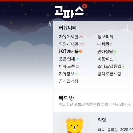
import_export
커뮤니티
자유게시판
정보·리뷰
240
익명게시판
대학원
761
2
HOT 게시물
연애상담
21
웃음·연재
미용·패션
97
6
이슈·토론
스타트업·창업
22
4
자유홍보
공식 오픈채팅
23
공개일기장
복덕방
학교 인근 원룸,자취,하숙방 정보 게시판입니다.
익명
하숙 |
등록일 : 2025-06