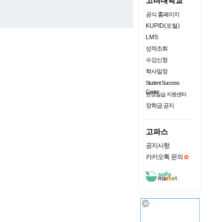
고려대학교
공식 홈페이지
KUPID(포털)
LMS
성적조회
수강신청
학사일정
Student Success
Center
현장실습 지원센터
장학금 공지
고파스
공지사항
카카오톡 문의