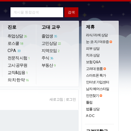
제휴
진로
고대 교우
라식 / 라섹 상담
취업상담
졸업생
26
35
눈·코·지 / 여유증
로스쿨
고민상담
18
22
피부 상담
CPA
지역모임
33
2
치과 상담
전문직 시험
주식
1
36
보험 Q & A
고시·공무원
부동산
9
고려대 원룸
교직&임용
1
스마트폰 특가
의·치·한·약
16
인터넷 가입센터
남자 헤어스타일
인연찾기
새로고침
|
로그인
튤립
법률 상담
AOC