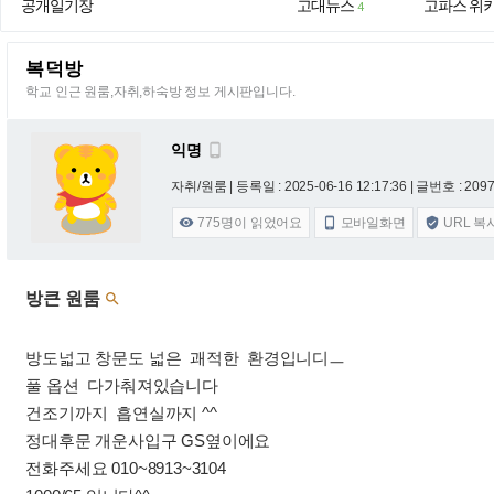
공개일기장
고대뉴스
고파스 위
4
복덕방
학교 인근 원룸,자취,하숙방 정보 게시판입니다.
익명

자취/원룸 |
등록일 : 2025-06-16 12:17:36
| 글번호 : 20977
775
명이 읽었어요
모바일화면
URL 복



방큰 원룸

방도넓고 창문도 넓은 괘적한 환경입니디ㅡ
풀 옵션 다가춰져있습니다
건조기까지 흡연실까지 ^^
정대후문 개운사입구 GS옆이에요
전화주세요 010~8913~3104