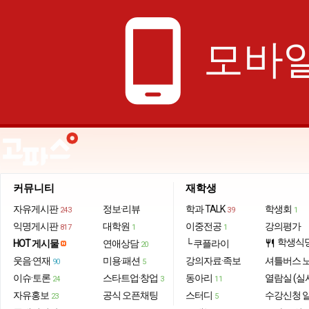
phone_android
모바일
커뮤니티
재학생
자유게시판
정보·리뷰
학과 TALK
학생회
243
39
1
익명게시판
대학원
이중전공
강의평가
817
1
1
학생식
HOT 게시물
연애상담
└ 쿠플라이
restaurant
20
웃음·연재
미용·패션
강의자료·족보
셔틀버스 
90
5
이슈·토론
스타트업·창업
동아리
열람실 (실
24
3
11
자유홍보
공식 오픈채팅
스터디
수강신청 
23
5