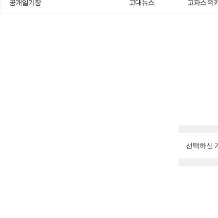
공개일기장
고대뉴스
고파스 위
선택하신 