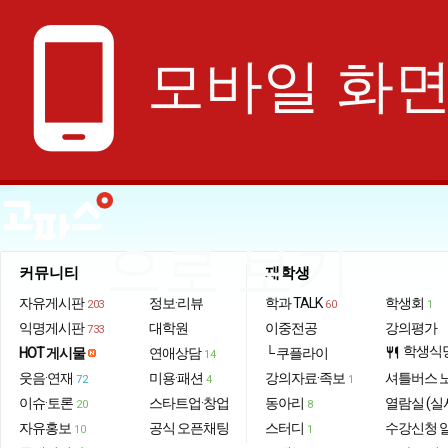
phone_android
모바일 화
으로 보기
커뮤니티
재학생
자유게시판
정보·리뷰
학과 TALK
학생회
203
60
1
익명게시판
대학원
이중전공
강의평가
733
학생식
HOT 게시물
연애상담
└ 쿠플라이
restaurant
14
웃음·연재
미용·패션
강의자료·족보
셔틀버스 
72
4
1
이슈·토론
스타트업·창업
동아리
열람실 (실
20
8
자유홍보
공식 오픈채팅
스터디
수강신청 
10
1