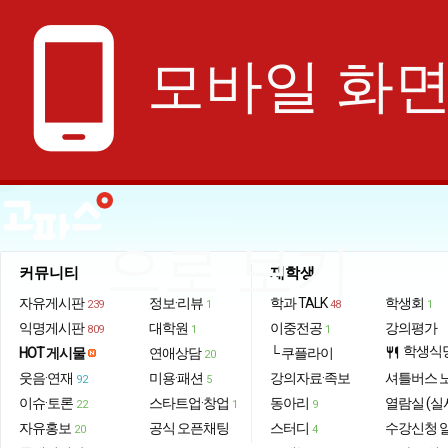
phone_android
모바일 화
으로 보기
커뮤니티
재학생
자유게시판
정보·리뷰
학과 TALK
학생회
239
1
48
1
익명게시판
대학원
이중전공
강의평가
809
1
1
학생식
HOT 게시물
연애상담
└ 쿠플라이
restaurant
20
웃음·연재
미용·패션
강의자료·족보
셔틀버스 
92
5
이슈·토론
스타트업·창업
동아리
열람실 (실
22
1
9
자유홍보
공식 오픈채팅
스터디
수강신청 
20
4