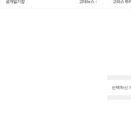
공개일기장
고대뉴스
고파스 위
3
선택하신 