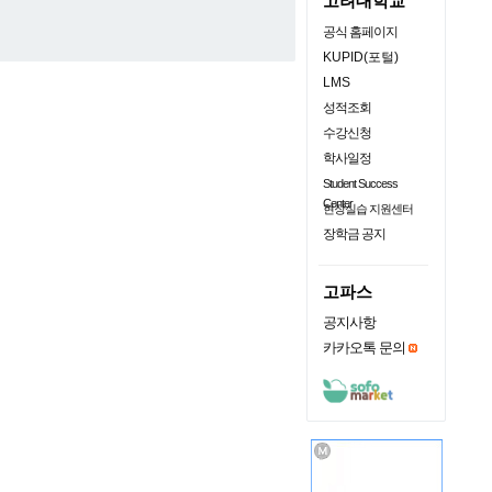
고려대학교
공식 홈페이지
KUPID(포털)
LMS
성적조회
수강신청
학사일정
Student Success
Center
현장실습 지원센터
장학금 공지
고파스
공지사항
카카오톡 문의