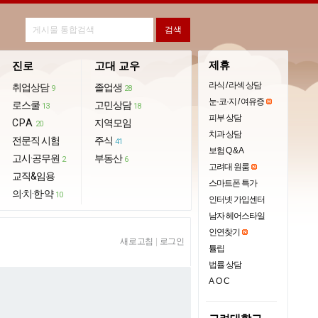
제휴
진로
고대 교우
라식 / 라섹 상담
취업상담
졸업생
9
28
눈·코·지 / 여유증
로스쿨
고민상담
13
18
피부 상담
CPA
지역모임
20
치과 상담
전문직 시험
주식
41
보험 Q & A
고시·공무원
부동산
2
6
고려대 원룸
교직&임용
스마트폰 특가
의·치·한·약
10
인터넷 가입센터
남자 헤어스타일
인연찾기
새로고침
|
로그인
튤립
법률 상담
AOC