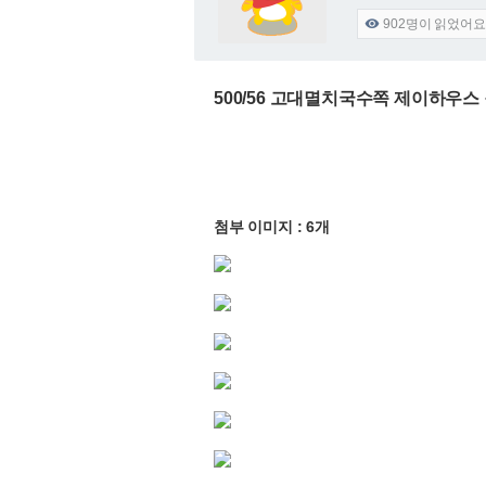
902
명이 읽었어요

500/56 고대멸치국수쪽 제이하우스
첨부 이미지 : 6개