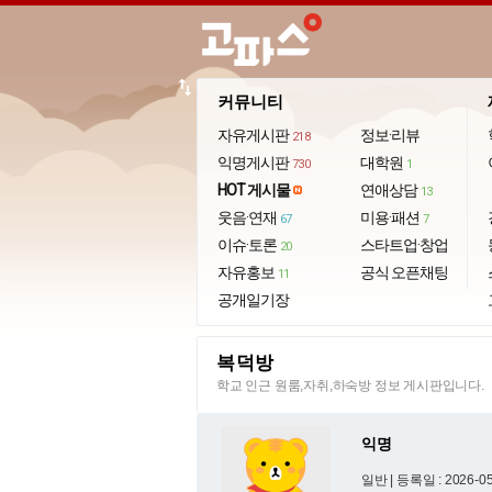
import_export
커뮤니티
자유게시판
정보·리뷰
218
익명게시판
대학원
730
1
HOT 게시물
연애상담
13
웃음·연재
미용·패션
67
7
이슈·토론
스타트업·창업
20
자유홍보
공식 오픈채팅
11
공개일기장
복덕방
학교 인근 원룸,자취,하숙방 정보 게시판입니다.
익명
일반 |
등록일 : 2026-05