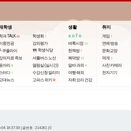
재학생
생활
취미
sofo
학과 TALK
학생회
게임
60
1
1
이중전공
강의평가
벼룩시장
연예·방송
13
학생식당
└ 쿠플라이
restaurant
헌책방
문화교양
1
강의자료·족보
셔틀버스 노선
복덕방
덕게
13
5
동아리
열람실 (실시간)
알바·과외
사진·카메라
8
4
스터디
수강신청 알리미
여행·해외
전자기기
1
고대뉴스
고파스 위키
자취·요리·건강
-04 18:37:30
| 글번호 : 214261 | 0