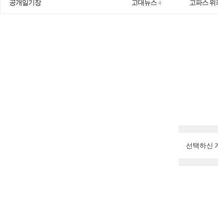
공개일기장
고대뉴스
고파스 위
4
선택하신 