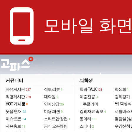
phone_android
모바일 화
으로 보기
커뮤니티
재학생
자유게시판
정보·리뷰
학과 TALK
학생회
217
1
121
1
익명게시판
대학원
이중전공
강의평가
788
2
3
학생식
HOT 게시물
연애상담
└ 쿠플라이
restaurant
25
웃음·연재
미용·패션
강의자료·족보
셔틀버스 
92
9
4
이슈·토론
스타트업·창업
동아리
열람실 (실
34
1
10
자유홍보
공식 오픈채팅
스터디
수강신청 
19
2