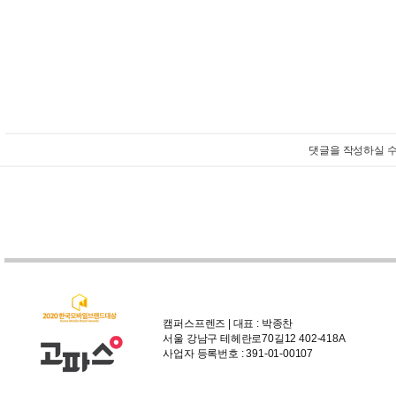
댓글을 작성하실 수
캠퍼스프렌즈 | 대표 : 박종찬
서울 강남구 테헤란로70길12 402-418A
사업자 등록번호 : 391-01-00107