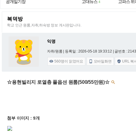
공개일기장
고대뉴스
고파스 위
4
복덕방
학교 인근 원룸,자취,하숙방 정보 게시판입니다.
익명
자취/원룸 |
등록일 : 2026-05-18 19:33:12
| 글번호 : 21434
560
명이 읽었어요
모바일화면
URL 복



☆용현빌리지 로열층 풀옵션 원룸(500/55만원)☆

첨부 이미지 : 9개