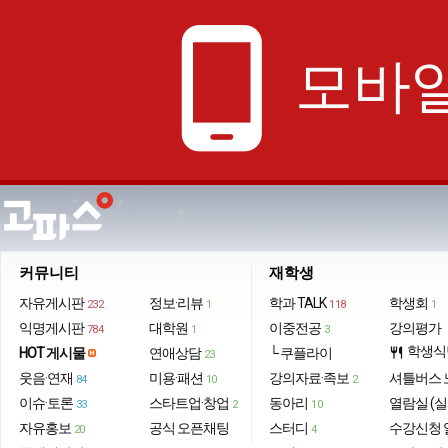
phone_android
모바일
커뮤니티
재학생
자유게시판
정보·리뷰
학과 TALK
학생회
232
1
118
1
익명게시판
대학원
이중전공
강의평가
784
1
3
학생식
HOT 게시물
연애상담
└ 쿠플라이
restaurant
23
웃음·연재
미용·패션
강의자료·족보
셔틀버스 
84
10
2
이슈·토론
스타트업·창업
동아리
열람실 (실
33
2
10
자유홍보
공식 오픈채팅
스터디
수강신청 
20
4