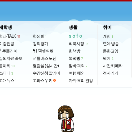
재학생
생활
취미
sofo
학과 TALK
학생회
게임
45
1
1
이중전공
강의평가
벼룩시장
연예·방송
18
학생식당
└ 쿠플라이
restaurant
헌책방
문화교양
강의자료·족보
셔틀버스 노선
복덕방
덕게
7
2
동아리
열람실 (실시간)
알바·과외
사진·카메라
10
2
스터디
수강신청 알리미
여행·해외
전자기기
3
고대뉴스
고파스 위키
자취·요리·건강
1