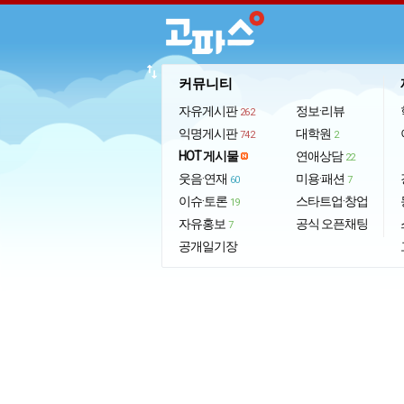
import_export
커뮤니티
자유게시판
정보·리뷰
262
익명게시판
대학원
742
2
HOT 게시물
연애상담
22
웃음·연재
미용·패션
60
7
이슈·토론
스타트업·창업
19
자유홍보
공식 오픈채팅
7
공개일기장