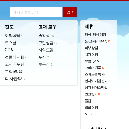
제휴
진로
고대 교우
라식 / 라섹 상담
취업상담
졸업생
4
26
눈·코·지 / 여유증
로스쿨
고민상담
12
27
피부 상담
CPA
지역모임
8
치과 상담
전문직 시험
주식
4
11
보험 Q & A
고시·공무원
부동산
3
고려대 원룸
교직&임용
스마트폰 특가
의·치·한·약
37
인터넷 가입센터
남자 헤어스타일
인연찾기
튤립
법률 상담
AOC