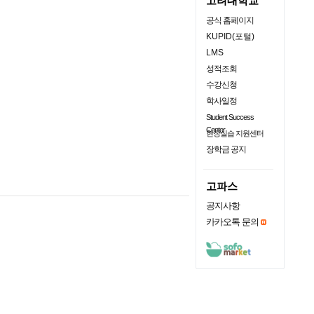
고려대학교
공식 홈페이지
KUPID(포털)
LMS
성적조회
수강신청
학사일정
Student Success
Center
현장실습 지원센터
장학금 공지
고파스
공지사항
카카오톡 문의