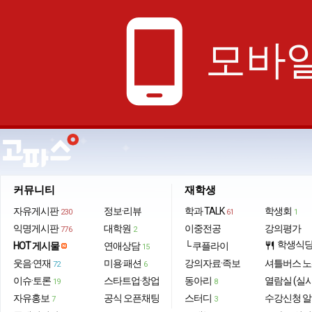
phone_android
모바일
커뮤니티
재학생
자유게시판
정보·리뷰
학과 TALK
학생회
230
61
1
익명게시판
대학원
이중전공
강의평가
776
2
학생식
HOT 게시물
연애상담
└ 쿠플라이
restaurant
15
웃음·연재
미용·패션
강의자료·족보
셔틀버스 
72
6
이슈·토론
스타트업·창업
동아리
열람실 (실
19
8
자유홍보
공식 오픈채팅
스터디
수강신청 
7
3