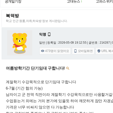
공개일기장
고대뉴스
고파스 위키
1
복덕방
학교 인근 원룸,자취,하숙방 정보 게시판입니다.
익명

일반 |
등록일 : 2026-05-09 19:12:55
| 글번호 : 214287 | 
473
명이 읽었어요
모바일화면
URL 복



여름방학기간 단기임대 구합니다!

계절학기 수강목적으로 단기임대 구합니다
6-7월 (기간 협의 가능)
남자이고 군 전역 직전이라 계절학기 수강목적으로만 사용할거
수업듣는거 외에는 거의 본가에 있을듯 하여 깨끗하게 잠만 자겠습
가격은 너무 비싸지 않으면 다 가능합니다