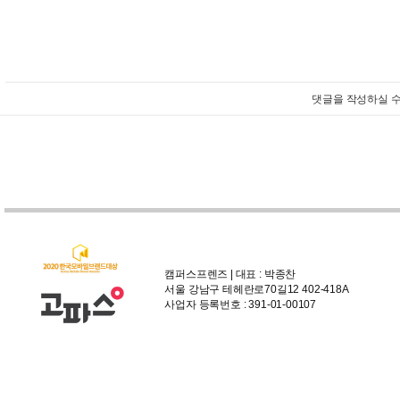
댓글을 작성하실 수
캠퍼스프렌즈 | 대표 : 박종찬
서울 강남구 테헤란로70길12 402-418A
사업자 등록번호 : 391-01-00107