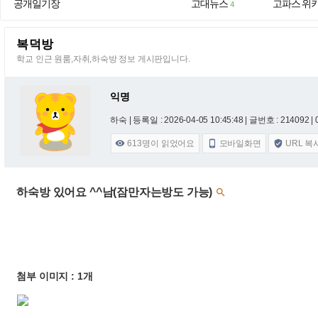
공개일기장
고대뉴스
고파스 위
4
복덕방
학교 인근 원룸,자취,하숙방 정보 게시판입니다.
익명
하숙 |
등록일 : 2026-04-05 10:45:48
| 글번호 : 214092 | 
613
명이 읽었어요
모바일화면
URL 복



하숙방 있어요 ^^남(잠만자는방도 가능)

첨부 이미지 : 1개