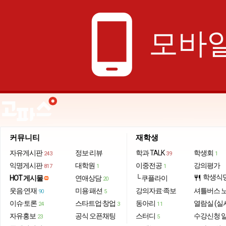
phone_android
모바일
커뮤니티
재학생
자유게시판
정보·리뷰
학과 TALK
학생회
243
39
1
익명게시판
대학원
이중전공
강의평가
817
1
1
학생식
HOT 게시물
연애상담
└ 쿠플라이
restaurant
20
웃음·연재
미용·패션
강의자료·족보
셔틀버스 
90
5
이슈·토론
스타트업·창업
동아리
열람실 (실
24
3
11
자유홍보
공식 오픈채팅
스터디
수강신청 
23
5