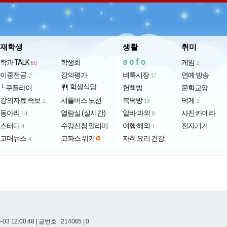
재학생
생활
취미
sofo
학과 TALK
학생회
게임
60
2
이중전공
강의평가
벼룩시장
연예·방송
2
17
학생식당
└ 쿠플라이
restaurant
헌책방
문화교양
강의자료·족보
셔틀버스 노선
복덕방
덕게
2
13
3
동아리
열람실 (실시간)
알바·과외
사진·카메라
14
8
스터디
수강신청 알리미
여행·해외
전자기기
4
1
고대뉴스
고파스 위키
자취·요리·건강
4
-03 12:00:48
| 글번호 : 214085 | 0