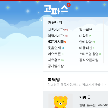
import_export
커뮤니티
자유게시판
정보·리뷰
221
익명게시판
대학원
786
2
HOT 게시물
연애상담
24
웃음·연재
미용·패션
91
4
이슈·토론
스타트업·창업
29
3
자유홍보
공식 오픈채팅
24
공개일기장
복덕방
학교 인근 원룸,자취,하숙방 정보 게시판입니다.
익명

일반 |
등록일 : 2026-04