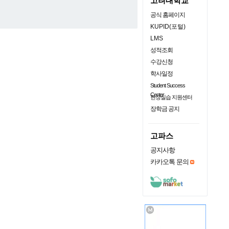
고려대학교
공식 홈페이지
KUPID(포털)
LMS
성적조회
수강신청
학사일정
Student Success
Center
현장실습 지원센터
장학금 공지
고파스
공지사항
카카오톡 문의