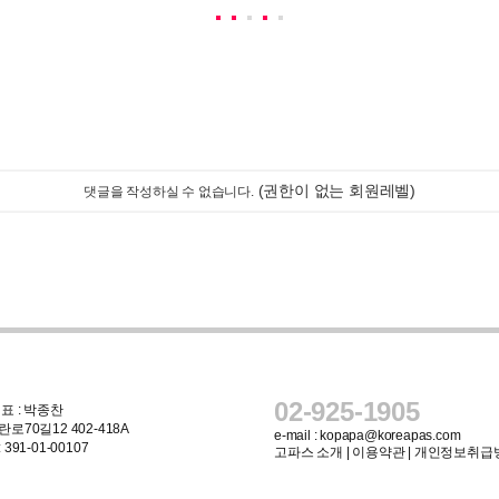
(권한이 없는 회원레벨)
댓글을 작성하실 수 없습니다.
02-925-1905
표 : 박종찬
로70길12 402-418A
e-mail :
kopapa@koreapas.com
91-01-00107
고파스 소개
|
이용약관
|
개인정보취급