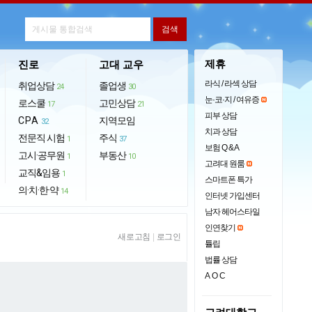
제휴
진로
고대 교우
라식 / 라섹 상담
취업상담
졸업생
24
30
눈·코·지 / 여유증
로스쿨
고민상담
17
21
피부 상담
CPA
지역모임
32
치과 상담
전문직 시험
주식
1
37
보험 Q & A
고시·공무원
부동산
1
10
고려대 원룸
교직&임용
1
스마트폰 특가
의·치·한·약
14
인터넷 가입센터
남자 헤어스타일
인연찾기
새로고침
|
로그인
튤립
법률 상담
AOC