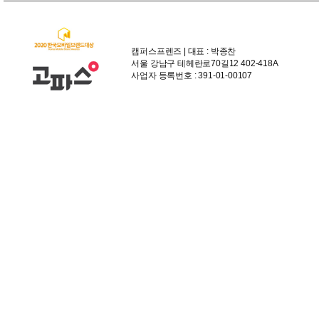
캠퍼스프렌즈 | 대표 : 박종찬
서울 강남구 테헤란로70길12 402-418A
사업자 등록번호 : 391-01-00107