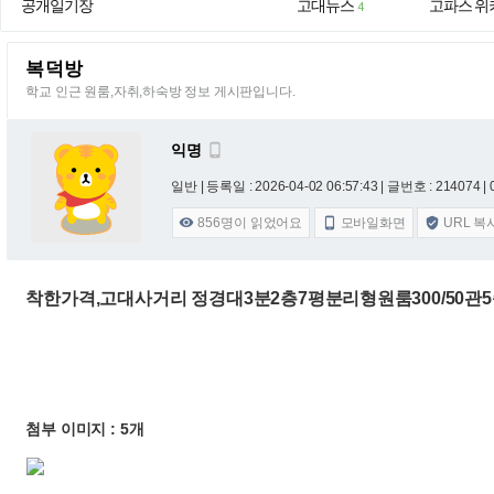
공개일기장
고대뉴스
고파스 위
4
복덕방
학교 인근 원룸,자취,하숙방 정보 게시판입니다.
익명

일반 |
등록일 : 2026-04-02 06:57:43
| 글번호 : 214074 | 
856
명이 읽었어요
모바일화면
URL 복



착한가격,고대사거리 정경대3분2층7평분리형원룸300/50관
첨부 이미지 : 5개