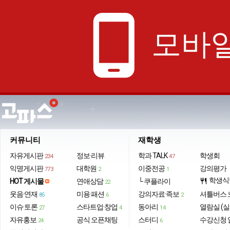
phone_android
모바일
커뮤니티
재학생
자유게시판
정보·리뷰
학과 TALK
학생회
234
47
익명게시판
대학원
이중전공
강의평가
773
2
1
학생식
HOT 게시물
연애상담
└ 쿠플라이
restaurant
22
웃음·연재
미용·패션
강의자료·족보
셔틀버스 
85
6
2
이슈·토론
스타트업·창업
동아리
열람실 (실
27
4
14
자유홍보
공식 오픈채팅
스터디
수강신청 
24
6