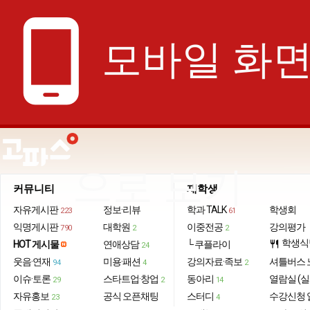
phone_android
모바일 화
으로 보기
커뮤니티
재학생
자유게시판
정보·리뷰
학과 TALK
학생회
223
61
익명게시판
대학원
이중전공
강의평가
790
2
2
학생식
HOT 게시물
연애상담
└ 쿠플라이
restaurant
24
웃음·연재
미용·패션
강의자료·족보
셔틀버스 
94
4
2
이슈·토론
스타트업·창업
동아리
열람실 (실
29
2
14
자유홍보
공식 오픈채팅
스터디
수강신청 
23
4