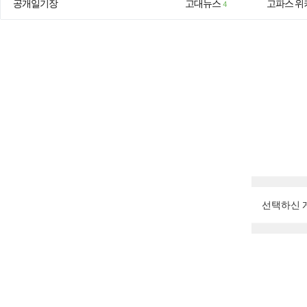
공개일기장
고대뉴스
고파스 위
4
선택하신 