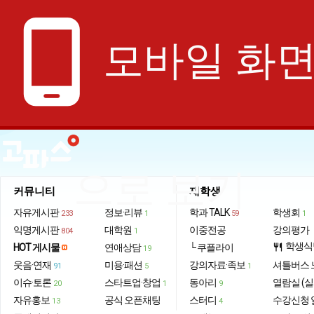
phone_android
모바일 화
으로 보기
커뮤니티
재학생
자유게시판
정보·리뷰
학과 TALK
학생회
233
1
59
1
익명게시판
대학원
이중전공
강의평가
804
1
학생식
HOT 게시물
연애상담
└ 쿠플라이
restaurant
19
웃음·연재
미용·패션
강의자료·족보
셔틀버스 
91
5
1
이슈·토론
스타트업·창업
동아리
열람실 (실
20
1
9
자유홍보
공식 오픈채팅
스터디
수강신청 
13
4