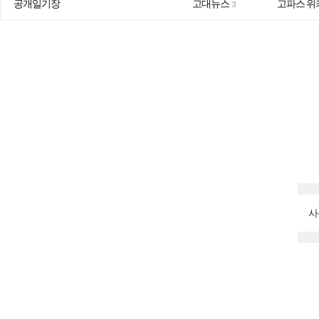
공개일기장
고대뉴스
고파스 위
3
사