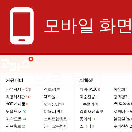
phone_android
모바일 화
으로 보기
커뮤니티
재학생
자유게시판
정보·리뷰
학과 TALK
학생회
243
39
1
익명게시판
대학원
이중전공
강의평가
817
1
1
학생식
HOT 게시물
연애상담
└ 쿠플라이
restaurant
20
웃음·연재
미용·패션
강의자료·족보
셔틀버스 
90
5
이슈·토론
스타트업·창업
동아리
열람실 (실
24
3
11
자유홍보
공식 오픈채팅
스터디
수강신청 
23
5