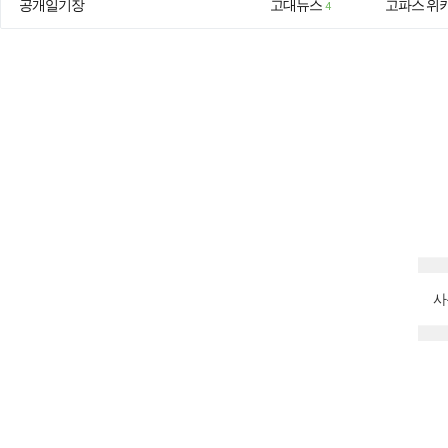
공개일기장
고대뉴스
고파스 위
4
사