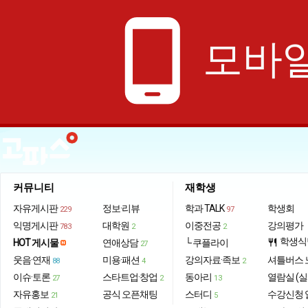
phone_android
모바일
커뮤니티
재학생
자유게시판
정보·리뷰
학과 TALK
학생회
229
97
익명게시판
대학원
이중전공
강의평가
783
2
2
학생식
HOT 게시물
연애상담
└ 쿠플라이
restaurant
27
웃음·연재
미용·패션
강의자료·족보
셔틀버스 
88
4
2
이슈·토론
스타트업·창업
동아리
열람실 (실
27
2
13
자유홍보
공식 오픈채팅
스터디
수강신청 
21
5