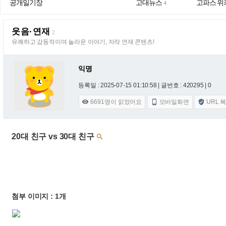
공개일기장
고대뉴스
고파스 위
4
웃음·연재
2
유쾌하고 감동적이며 놀라운 이야기, 자작 연재 콘텐츠!
익명
등록일 : 2025-07-15 01:10:58
| 글번호 : 420295 | 0
6691
명이 읽었어요
모바일화면
URL 



20대 친구 vs 30대 친구

첨부 이미지 : 1개